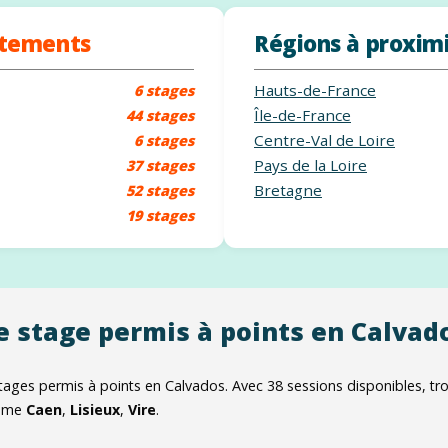
rtements
Régions à proxim
Hauts-de-France
6 stages
Île-de-France
44 stages
Centre-Val de Loire
6 stages
Pays de la Loire
37 stages
Bretagne
52 stages
19 stages
e stage permis à points en Calvad
stages permis à points en Calvados. Avec
38
sessions disponibles, t
omme
Caen
,
Lisieux
,
Vire
.