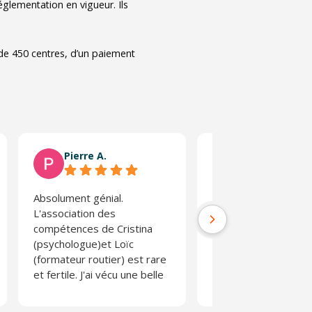
glementation en vigueur. Ils
 de 450 centres, d’un paiement
Pierre A.
Régis L.
Absolument génial.
Stage très enrichiss
L'association des
l'on prend conscienc
compétences de Cristina
risques d'une condui
(psychologue)et Loïc
parfois non adaptée.
(formateur routier) est rare
Absolument pas
et fertile. J'ai vécu une belle
moralisateur et anim
expérience.
une équipe des plus
agréable. L'effet de