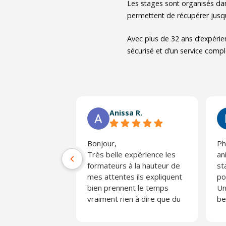
Les stages sont organisés dan
permettent de récupérer jusqu
Avec plus de 32 ans d’expérie
sécurisé et d’un service comple
Anissa R.
Bonjour,
Ph
Très belle expérience les
an
formateurs à la hauteur de
st
mes attentes ils expliquent
po
bien prennent le temps
Un
vraiment rien à dire que du
be
positif
ap
Merci ☺️
Je