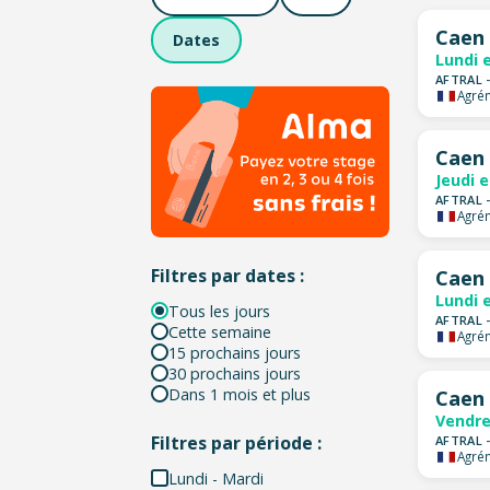
Caen
Dates
Lundi 
AFTRAL 
Agrém
Caen
Jeudi 
AFTRAL 
Agrém
Filtres par dates :
Caen
Lundi 
Tous les jours
AFTRAL 
Cette semaine
Agrém
15 prochains jours
30 prochains jours
Dans 1 mois et plus
Caen
Vendre
Filtres par période :
AFTRAL 
Agrém
Lundi - Mardi