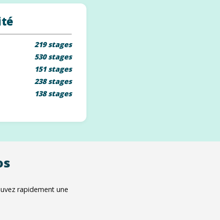
ité
219 stages
530 stages
151 stages
238 stages
138 stages
os
rouvez rapidement une