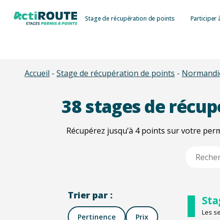
Skip
Stage de récupération de points
Participer 
to
main
content
Accueil
-
Stage de récupération de points
-
Normandi
38
stages de récupé
Récupérez jusqu’à 4 points sur votre pe
Type 2 or m
Trier par :
Sta
Les s
Pertinence
Prix