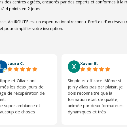
s des centres agréés, encadrés par des experts et conformes à la ré
’à 4 points en 2 jours.
nce, ActiROUTE est un expert national reconnu. Profitez d’un réseau
t pour simplifier votre inscription.
Laura C.
Xavier B.
ilippe et Oliver ont
Simple et efficace. Même si
imés les deux jours de
je n'y allais pas par plaisir, je
age de récupération de
dois reconnaitre que la
int.
formation était de qualité,
e super ambiance et
animée par deux formateurs
aucoup de choses
dynamiques et très
prises.
professionnels. Je
 recommande fortement
recommande vivement