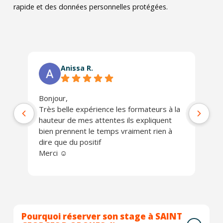
rapide et des données personnelles protégées.
Anissa R.
Bonjour,
Ph
Très belle expérience les formateurs à la
jo
hauteur de mes attentes ils expliquent
Un
bien prennent le temps vraiment rien à
ch
dire que du positif
Je
Merci ☺️
Pourquoi réserver son stage à SAINT