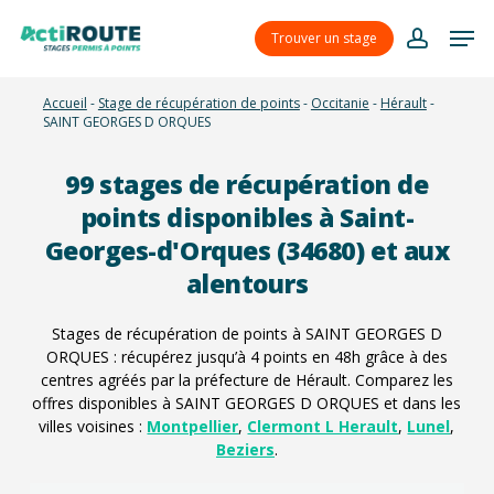
Skip
Menu
Men
to
Trouver un stage
account
main
content
Accueil
-
Stage de récupération de points
-
Occitanie
-
Hérault
-
SAINT GEORGES D ORQUES
99
stages de récupération de
points disponibles à Saint-
Georges-d'Orques (34680) et aux
alentours
Stages de récupération de points à SAINT GEORGES D
ORQUES : récupérez jusqu’à 4 points en 48h grâce à des
centres agréés par la préfecture de Hérault. Comparez les
offres disponibles à SAINT GEORGES D ORQUES et dans les
villes voisines :
Montpellier
,
Clermont L Herault
,
Lunel
,
Beziers
.