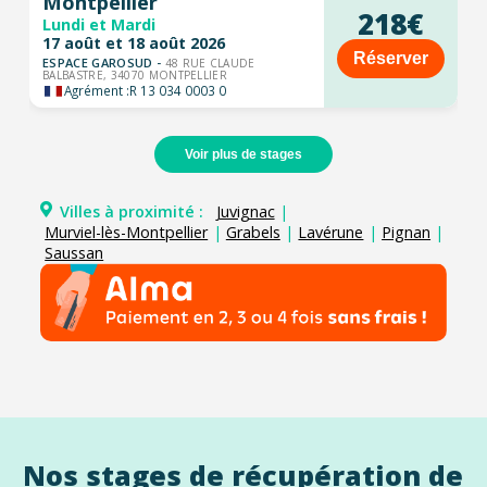
Montpellier
218€
Lundi et Mardi
17 août et 18 août 2026
Réserver
ESPACE GAROSUD -
48 RUE CLAUDE
BALBASTRE, 34070 MONTPELLIER
Agrément :
R 13 034 0003 0
Voir plus de stages
Villes à proximité :
Juvignac
|
Murviel-lès-Montpellier
|
Grabels
|
Lavérune
|
Pignan
|
Saussan
Nos stages de récupération de