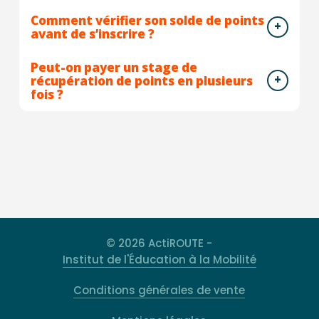
Comment vérifier son solde de points
avant de s’inscrire ?
Peut-on payer un stage de
récupération de points en plusieurs
fois ?
© 2026 ActiROUTE -
Institut de l'Éducation à la Mobilité
Conditions générales de vente