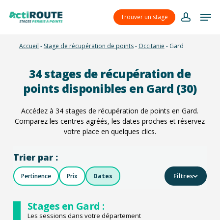
Skip
Menu
Men
to
Trouver un stage
account
main
content
Accueil
-
Stage de récupération de points
-
Occitanie
-
Gard
34
stages de récupération de
points disponibles en Gard (30)
Accédez à
34
stages de récupération de points en Gard.
Comparez les centres agréés, les dates proches et réservez
votre place en quelques clics.
Trier par :
Filtres
Pertinence
Prix
Dates
Stages en Gard :
Les sessions dans votre département