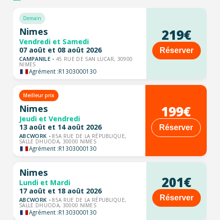
Demain
Nimes
219€
Vendredi et Samedi
07 août et 08 août 2026
Réserver
CAMPANILE -
45 RUE DE SAN LUCAR, 30900
NIMES
Agrément :
R1303000130
Meilleur prix
199€
Nimes
Jeudi et Vendredi
13 août et 14 août 2026
Réserver
ABCWORK -
85A RUE DE LA RÉPUBLIQUE,
SALLE DHUODA, 30000 NIMES
Agrément :
R1303000130
Nimes
201€
Lundi et Mardi
17 août et 18 août 2026
Réserver
ABCWORK -
85A RUE DE LA RÉPUBLIQUE,
SALLE DHUODA, 30000 NIMES
Agrément :
R1303000130