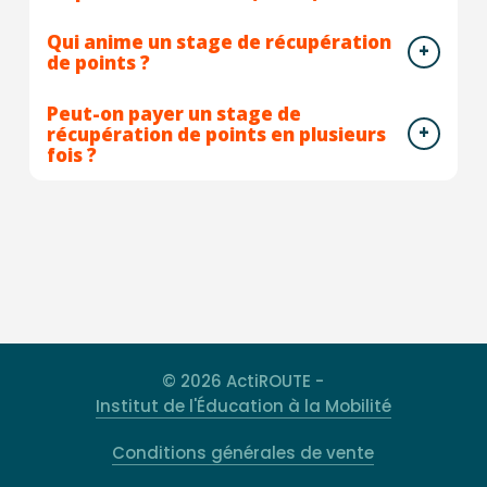
Qui anime un stage de récupération
de points ?
Peut-on payer un stage de
récupération de points en plusieurs
fois ?
© 2026 ActiROUTE -
Institut de l'Éducation à la Mobilité
Conditions générales de vente