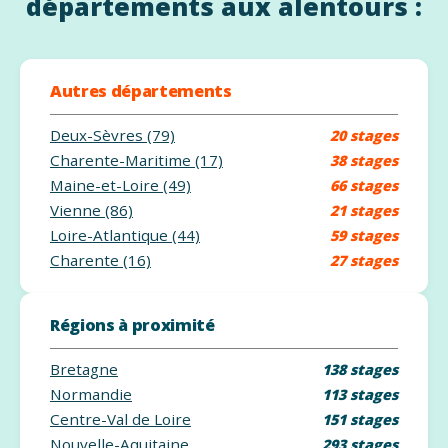
départements aux alentours :
Autres départements
Deux-Sèvres (79)
20 stages
Charente-Maritime (17)
38 stages
Maine-et-Loire (49)
66 stages
Vienne (86)
21 stages
Loire-Atlantique (44)
59 stages
Charente (16)
27 stages
Régions à proximité
Bretagne
138 stages
Normandie
113 stages
Centre-Val de Loire
151 stages
Nouvelle-Aquitaine
293 stages