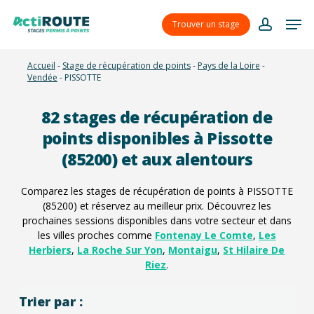
Skip
Menu
Men
to
Trouver un stage
account
main
content
Accueil
-
Stage de récupération de points
-
Pays de la Loire
-
Vendée
-
PISSOTTE
82
stages de récupération de
points disponibles à Pissotte
(85200) et aux alentours
Comparez les stages de récupération de points à PISSOTTE
(85200) et réservez au meilleur prix. Découvrez les
prochaines sessions disponibles dans votre secteur et dans
les villes proches comme
Fontenay Le Comte
,
Les
Herbiers
,
La Roche Sur Yon
,
Montaigu
,
St Hilaire De
Riez
.
Trier par :