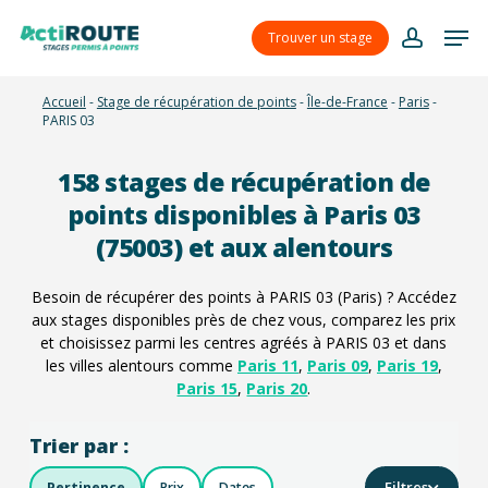
Skip
Menu
Men
to
Trouver un stage
account
main
content
Accueil
-
Stage de récupération de points
-
Île-de-France
-
Paris
-
PARIS 03
158
stages de récupération de
points disponibles à Paris 03
(75003) et aux alentours
Besoin de récupérer des points à PARIS 03 (Paris) ? Accédez
aux stages disponibles près de chez vous, comparez les prix
et choisissez parmi les centres agréés à PARIS 03 et dans
les villes alentours comme
Paris 11
,
Paris 09
,
Paris 19
,
Paris 15
,
Paris 20
.
Trier par :
Filtres
Pertinence
Prix
Dates