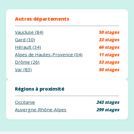
Autres départements
Vaucluse (84)
50 stages
Gard (30)
33 stages
Hérault (34)
66 stages
Alpes de Hautes-Provence (04)
11 stages
Drôme (26)
53 stages
Var (83)
50 stages
Régions à proximité
Occitanie
243 stages
Auvergne-Rhône-Alpes
299 stages