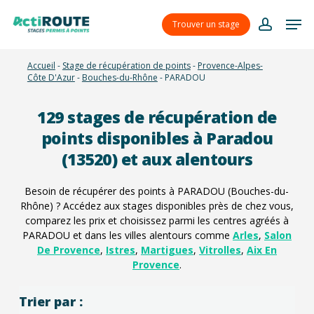
Skip
Menu
Men
to
Trouver un stage
account
main
content
Accueil
-
Stage de récupération de points
-
Provence-Alpes-
Côte D'Azur
-
Bouches-du-Rhône
-
PARADOU
129
stages de récupération de
points disponibles à Paradou
(13520) et aux alentours
Besoin de récupérer des points à PARADOU (Bouches-du-
Rhône) ? Accédez aux stages disponibles près de chez vous,
comparez les prix et choisissez parmi les centres agréés à
PARADOU et dans les villes alentours comme
Arles
,
Salon
De Provence
,
Istres
,
Martigues
,
Vitrolles
,
Aix En
Provence
.
Trier par :