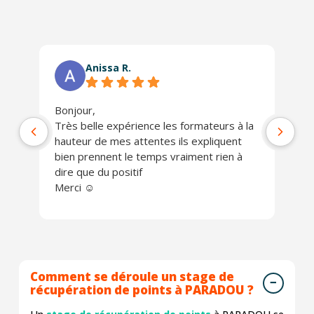
Anissa R.
Bonjour,
Ph
Très belle expérience les formateurs à la
jo
hauteur de mes attentes ils expliquent
Un
bien prennent le temps vraiment rien à
ch
dire que du positif
Je
Merci ☺️
Comment se déroule un stage de
récupération de points à PARADOU ?