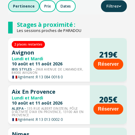
Filtres
Pertinence
Prix
Dates
Stages à proximité :
Les sessions proches de PARADOU
2 places restantes
Avignon
219€
Lundi et Mardi
10 août et 11 août 2026
Réserver
IBIS STYLES -
2968 AVENUE DE L'AMANDIER,
84000 AVIGNON
Agrément :
R 13 084 0018 0
Aix En Provence
205€
Lundi et Mardi
10 août et 11 août 2026
ALJEPA -
Réserver
135 RUE ALBERT EINSTEIN, PÔLE
D'ACTIVITÉ D'AIX EN PROVENCE, 13100 AIX EN
PROVENCE
Agrément :
R 13 013 0002 0
Nimes