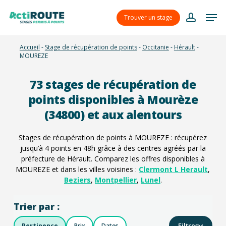
Skip
Menu
Men
to
Trouver un stage
account
main
content
Accueil
-
Stage de récupération de points
-
Occitanie
-
Hérault
-
MOUREZE
73
stages de récupération de
points disponibles à Mourèze
(34800) et aux alentours
Stages de récupération de points à MOUREZE : récupérez
jusqu’à 4 points en 48h grâce à des centres agréés par la
préfecture de Hérault. Comparez les offres disponibles à
MOUREZE et dans les villes voisines :
Clermont L Herault
,
Beziers
,
Montpellier
,
Lunel
.
Trier par :
Filtres
Pertinence
Prix
Dates