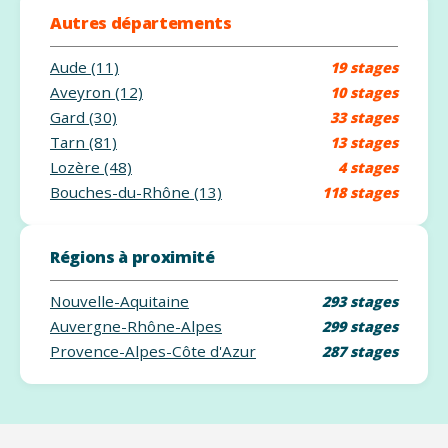
Autres départements
Aude (11)
19 stages
Aveyron (12)
10 stages
Gard (30)
33 stages
Tarn (81)
13 stages
Lozère (48)
4 stages
Bouches-du-Rhône (13)
118 stages
Régions à proximité
Nouvelle-Aquitaine
293 stages
Auvergne-Rhône-Alpes
299 stages
Provence-Alpes-Côte d'Azur
287 stages