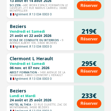
13 août et 14 août 2026
SCI ZEN -
Réserver
ABC WORK ESPACE FORMATION LE
CASTELET, 211 RUE MARIUS CARRIEU, 34080
MONTPELLIER
Agrément :
R 13 034 0003 0
Beziers
219€
Vendredi et Samedi
21 août et 22 août 2026
Réserver
ECOLE DE CONDUITE DU BITERROIS -
9
AVENUE ALBERT 1ER, 34500 BEZIERS
Agrément :
R 13 034 0003 0
Clermont L Herault
295€
Vendredi et Samedi
06 nov. et 07 nov. 2026
Réserver
ABEST FORMATION -
1490 AVENUE DE LA
SALAMANE, 34800 CLERMONT L HERAULT
Agrément :
R 13 034 0003 0
Beziers
233€
Lundi et Mardi
24 août et 25 août 2026
Réserver
HOTEL ALTHEA -
33 RUE OLIVETTE, ZAC DE
MONTIMARAN, 34500 BEZIERS
Agrément :
R 13 034 0003 0