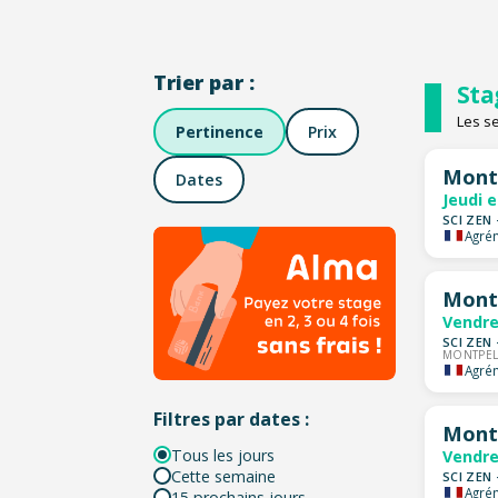
Trier par :
Sta
Les s
Pertinence
Prix
Montp
Dates
Jeudi 
SCI ZEN 
Agrém
Montp
Vendre
SCI ZEN 
MONTPEL
Agrém
Filtres par dates :
Montp
Tous les jours
Vendre
Cette semaine
SCI ZEN 
Agrém
15 prochains jours