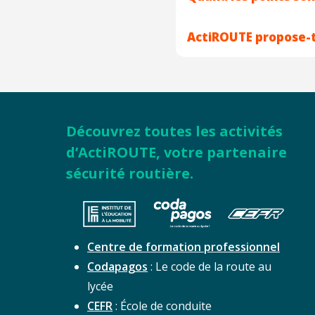
ActiROUTE propose-t-i
Découvrez toutes les activités
d’ActiROUTE, votre partenaire
sécurité routière.
Centre de formation professionnel
Codapagos
: Le code de la route au
lycée
CEFR
: École de conduite