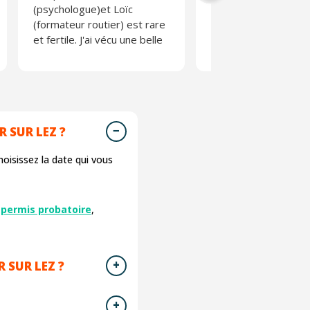
(psychologue)et Loïc
parfois non adaptée.
(formateur routier) est rare
Absolument pas
et fertile. J'ai vécu une belle
moralisateur et anim
expérience.
une équipe des plus
agréable. L'effet de
composé de person
tous horizons perme
s'exprimer et débatt
R SUR LEZ ?
librement. Une belle
expérience.
isissez la date qui vous
N'en prenez pas l'ha
pour autant 😉
 permis probatoire
,
 SUR LEZ ?