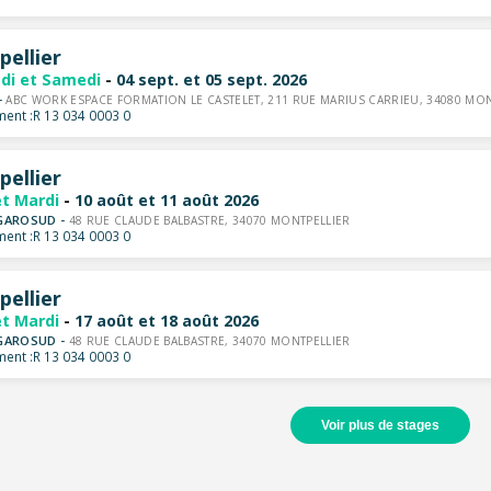
ellier
di et Samedi
-
04 sept. et 05 sept. 2026
-
ABC WORK ESPACE FORMATION LE CASTELET, 211 RUE MARIUS CARRIEU, 34080 MON
ent :
R 13 034 0003 0
ellier
et Mardi
-
10 août et 11 août 2026
GAROSUD -
48 RUE CLAUDE BALBASTRE, 34070 MONTPELLIER
ent :
R 13 034 0003 0
ellier
et Mardi
-
17 août et 18 août 2026
GAROSUD -
48 RUE CLAUDE BALBASTRE, 34070 MONTPELLIER
ent :
R 13 034 0003 0
Voir plus de stages