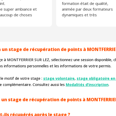
int.
formation était de qualité,
e super ambiance et
animée par deux formateurs
aucoup de choses
dynamiques et très
prises.
professionnels. Je
 recommande fortement
recommande vivement
Actiroute, entreprise
sérieuse
à un stage de récupération de points à MONTFERRIE
age à MONTFERRIER SUR LEZ, sélectionnez une session disponible, cho
os informations personnelles et les informations de votre permis.
 le motif de votre stage :
stage volontaire
,
stage obligatoire en
e complémentaire. Consultez aussi les
Modalités d’inscription
.
un stage de récupération de points à MONTFERRIER
t-ils récupérés après le stage ?