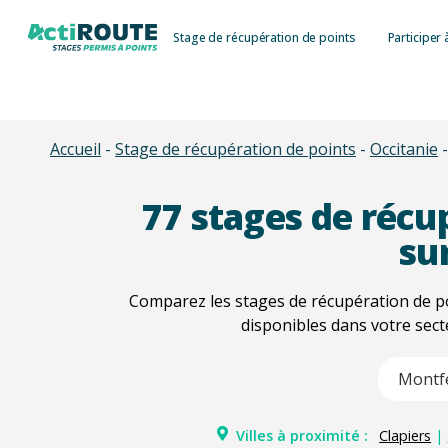
Skip
Stage de récupération de points
Participer 
to
main
content
Accueil
-
Stage de récupération de points
-
Occitanie
77
stages de récup
su
Comparez les stages de récupération de p
disponibles dans votre sect
Type 2 or m
Villes à proximité :
Clapiers
|