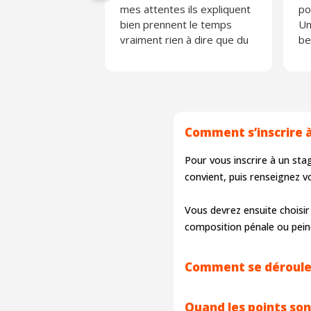
mes attentes ils expliquent
po
bien prennent le temps
Un
vraiment rien à dire que du
be
positif
ap
Merci ☺️
Je
Comment s’inscrire 
Pour vous inscrire à un st
convient, puis renseignez v
Vous devrez ensuite choisir
composition pénale ou pein
Comment se déroule 
Quand les points son