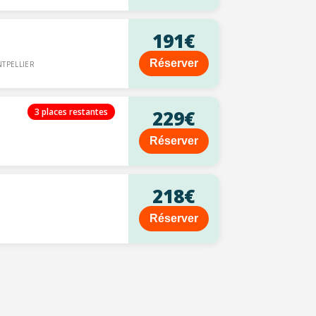
191€
Réserver
TPELLIER
3 places restantes
229€
Réserver
218€
Réserver