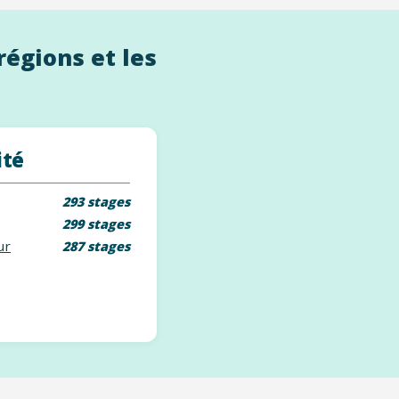
régions et les
ité
293 stages
299 stages
ur
287 stages