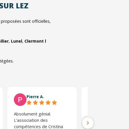
 SUR LEZ
roposées sont officielles,
lier
,
Lunel
,
Clermont l
otégées.
Pierre A.
Régis L.
Absolument génial.
Stage très enrichiss
L'association des
l'on prend conscienc
compétences de Cristina
risques d'une condui