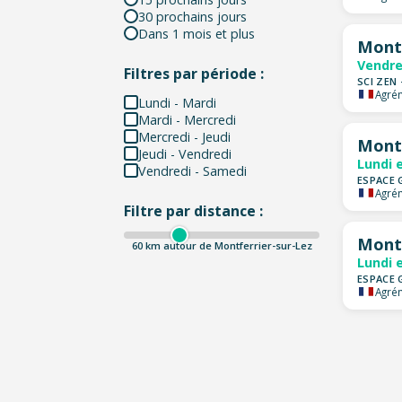
30 prochains jours
Dans 1 mois et plus
Montp
Vendre
Filtres par période :
SCI ZEN 
Agrém
Lundi - Mardi
Mardi - Mercredi
Mercredi - Jeudi
Montp
Jeudi - Vendredi
Lundi 
Vendredi - Samedi
ESPACE 
Agrém
Filtre par distance :
Montp
60
km autour de Montferrier-sur-Lez
Lundi 
ESPACE 
Agrém