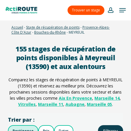
Skip
Menu
Men
to
Trouver un stage
account
main
content
Accueil
-
Stage de récupération de points
-
Provence-Alpes-
Côte D'Azur
-
Bouches-du-Rhône
-
MEYREUIL
155
stages de récupération de
points disponibles à Meyreuil
(13590) et aux alentours
Comparez les stages de récupération de points à MEYREUIL
(13590) et réservez au meilleur prix. Découvrez les
prochaines sessions disponibles dans votre secteur et dans
les villes proches comme
Aix En Provence
,
Marseille 14
,
Vitrolles
,
Marseille 11
,
Aubagne
,
Marseille 05
.
Trier par :
Filtres
Pertinence
Prix
Dates