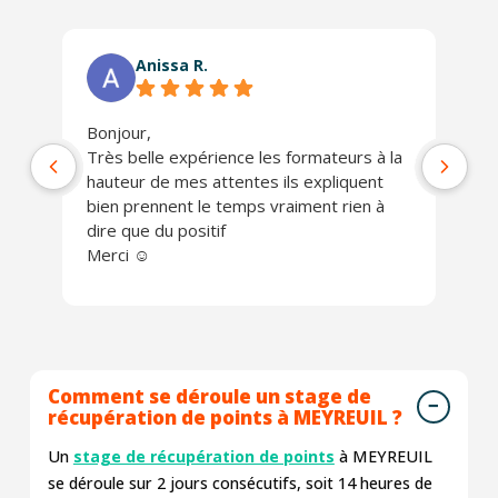
Anissa R.
Bonjour,
Ph
Très belle expérience les formateurs à la
jo
hauteur de mes attentes ils expliquent
Un
bien prennent le temps vraiment rien à
ch
dire que du positif
Je
Merci ☺️
Comment se déroule un stage de
récupération de points à MEYREUIL ?
Un
stage de récupération de points
à MEYREUIL
se déroule sur 2 jours consécutifs, soit 14 heures de