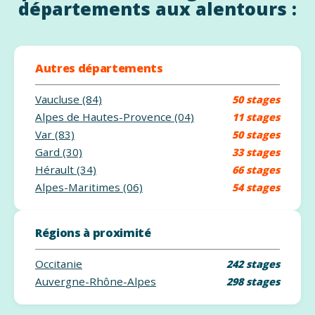
départements aux alentours :
Autres départements
Vaucluse (84)
50 stages
Alpes de Hautes-Provence (04)
11 stages
Var (83)
50 stages
Gard (30)
33 stages
Hérault (34)
66 stages
Alpes-Maritimes (06)
54 stages
Régions à proximité
Occitanie
242 stages
Auvergne-Rhône-Alpes
298 stages