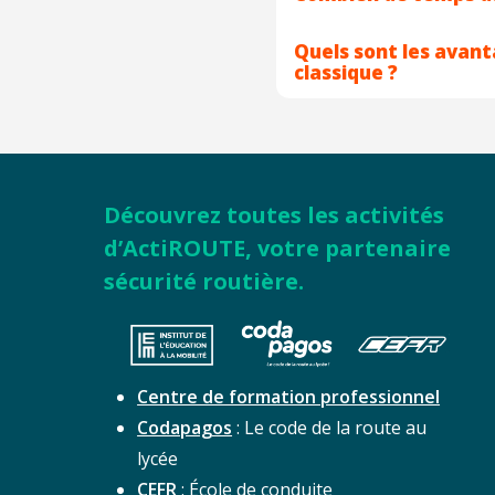
Quels sont les avan
classique ?
Découvrez toutes les activités
d’ActiROUTE, votre partenaire
sécurité routière.
Centre de formation professionnel
Codapagos
: Le code de la route au
lycée
CEFR
: École de conduite