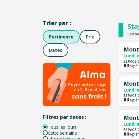
Trier par :
Sta
Les s
Pertinence
Prix
Montp
Dates
Lundi 
ESPACE 
Agrém
Montp
Lundi 
ESPACE 
Agrém
Filtres par dates :
Montp
Lundi 
Tous les jours
ESPACE 
Cette semaine
Agrém
15 prochains jours