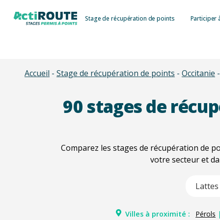
Skip
Stage de récupération de points
Participer 
to
main
content
Accueil
-
Stage de récupération de points
-
Occitanie
90
stages de récupé
Comparez les stages de récupération de poi
votre secteur et d
Type 2 or m
Villes à proximité :
Pérols