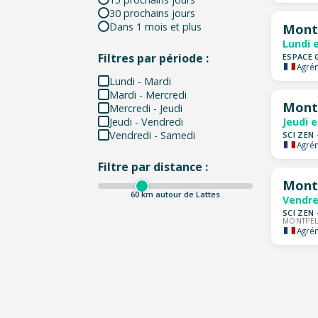
30 prochains jours
Dans 1 mois et plus
Montp
Lundi 
Filtres par période :
ESPACE 
Agrém
Lundi - Mardi
Mardi - Mercredi
Montp
Mercredi - Jeudi
Jeudi - Vendredi
Jeudi 
Vendredi - Samedi
SCI ZEN 
Agrém
Filtre par distance :
Montp
60
km autour de Lattes
Vendre
SCI ZEN 
MONTPEL
Agrém