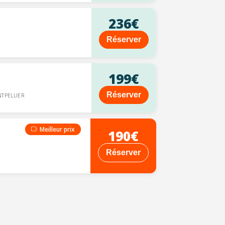
236€
Réserver
199€
Réserver
TPELLIER
Meilleur prix
190€
Réserver