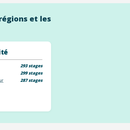
régions et les
ité
293 stages
299 stages
ur
287 stages