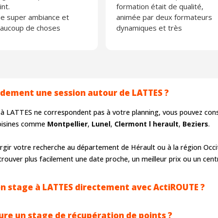
int.
formation était de qualité,
e super ambiance et
animée par deux formateurs
aucoup de choses
dynamiques et très
prises.
professionnels. Je
 recommande fortement
recommande vivement
Actiroute, entreprise
sérieuse
idement une session autour de LATTES ?
es à LATTES ne correspondent pas à votre planning, vous pouvez cons
 voisines comme
Montpellier
,
Lunel
,
Clermont l herault
,
Beziers
.
gir votre recherche au département de Hérault ou à la région Occi
rouver plus facilement une date proche, un meilleur prix ou un centr
on stage à LATTES directement avec ActiROUTE ?
re un stage de récupération de points ?