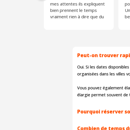
mes attentes ils expliquent
po
bien prennent le temps
Un
vraiment rien à dire que du
be
positif
ap
Merci ☺️
Je
Peut-on trouver rap
Oui. Si les dates disponibl
organisées dans les villes
Vous pouvez également élar
élargie permet souvent de t
Pourquoi réserver s
Combien de temps du