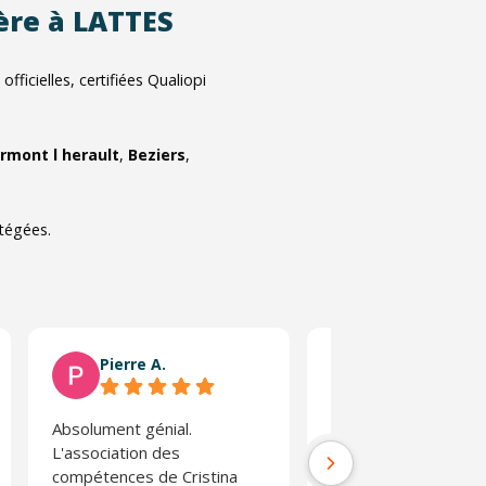
ière à LATTES
icielles, certifiées Qualiopi
rmont l herault
,
Beziers
,
otégées.
Pierre A.
Régis L.
Absolument génial.
Stage très enrichiss
L'association des
l'on prend conscienc
compétences de Cristina
risques d'une condui