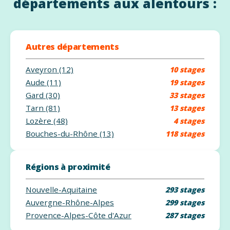
départements aux alentours :
Autres départements
Aveyron (12)
10 stages
Aude (11)
19 stages
Gard (30)
33 stages
Tarn (81)
13 stages
Lozère (48)
4 stages
Bouches-du-Rhône (13)
118 stages
Régions à proximité
Nouvelle-Aquitaine
293 stages
Auvergne-Rhône-Alpes
299 stages
Provence-Alpes-Côte d'Azur
287 stages