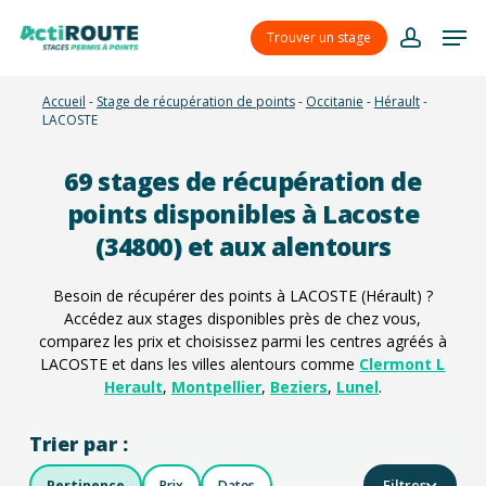
Skip
Menu
Men
to
Trouver un stage
account
main
content
Accueil
-
Stage de récupération de points
-
Occitanie
-
Hérault
-
LACOSTE
69
stages de récupération de
points disponibles à Lacoste
(34800) et aux alentours
Besoin de récupérer des points à LACOSTE (Hérault) ?
Accédez aux stages disponibles près de chez vous,
comparez les prix et choisissez parmi les centres agréés à
LACOSTE et dans les villes alentours comme
Clermont L
Herault
,
Montpellier
,
Beziers
,
Lunel
.
Trier par :
Filtres
Pertinence
Prix
Dates