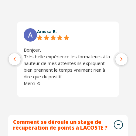
Anissa R.
Bonjour,
Ph
Très belle expérience les formateurs à la
jo
hauteur de mes attentes ils expliquent
Un
bien prennent le temps vraiment rien à
ch
dire que du positif
Je
Merci ☺️
Comment se déroule un stage de
récupération de points à LACOSTE ?