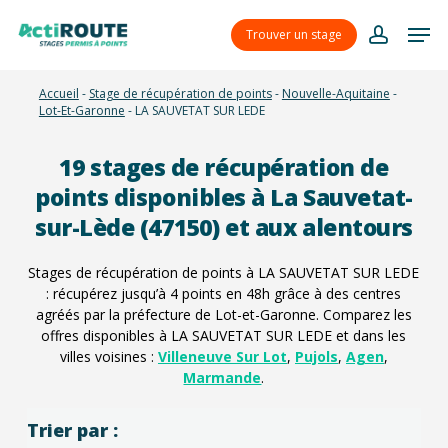
Skip
Menu
Men
to
Trouver un stage
account
main
content
Accueil
-
Stage de récupération de points
-
Nouvelle-Aquitaine
-
Lot-Et-Garonne
-
LA SAUVETAT SUR LEDE
19
stages de récupération de
points disponibles à La Sauvetat-
sur-Lède (47150) et aux alentours
Stages de récupération de points à LA SAUVETAT SUR LEDE
: récupérez jusqu’à 4 points en 48h grâce à des centres
agréés par la préfecture de Lot-et-Garonne. Comparez les
offres disponibles à LA SAUVETAT SUR LEDE et dans les
villes voisines :
Villeneuve Sur Lot
,
Pujols
,
Agen
,
Marmande
.
Trier par :