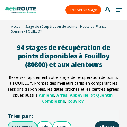
Skip
Menu
Men
to
Trouver un stage
account
main
content
Accueil
-
Stage de récupération de points
-
Hauts-de-France
-
Somme
-
FOUILLOY
94
stages de récupération de
points disponibles à Fouilloy
(80800) et aux alentours
Réservez rapidement votre stage de récupération de points
à FOUILLOY. Profitez des meilleurs tarifs en comparant les
sessions disponibles, les dates proches et les centres agréés
situés aussi à
Amiens
,
Arras
,
Abbeville
,
St Quentin
,
Compiegne
,
Rouvroy
.
Trier par :
Filtres
Pertinence
Prix
Dates