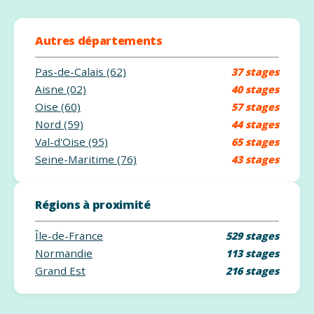
Autres départements
Pas-de-Calais (62)
37 stages
Aisne (02)
40 stages
Oise (60)
57 stages
Nord (59)
44 stages
Val-d'Oise (95)
65 stages
Seine-Maritime (76)
43 stages
Régions à proximité
Île-de-France
529 stages
Normandie
113 stages
Grand Est
216 stages