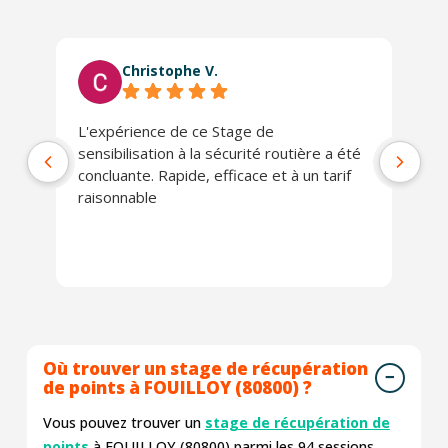
Christophe V.
L'expérience de ce Stage de
Tr
sensibilisation à la sécurité routière a été
concluante. Rapide, efficace et à un tarif
raisonnable
Où trouver un stage de récupération
de points à FOUILLOY (80800) ?
Vous pouvez trouver un
stage de récupération de
points
à FOUILLOY (80800) parmi les
94
sessions