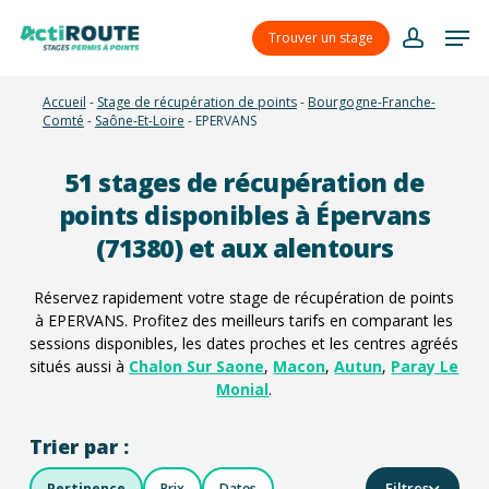
Skip
Menu
Men
to
Trouver un stage
account
main
content
Accueil
-
Stage de récupération de points
-
Bourgogne-Franche-
Comté
-
Saône-Et-Loire
-
EPERVANS
51
stages de récupération de
points disponibles à Épervans
(71380) et aux alentours
Réservez rapidement votre stage de récupération de points
à EPERVANS. Profitez des meilleurs tarifs en comparant les
sessions disponibles, les dates proches et les centres agréés
situés aussi à
Chalon Sur Saone
,
Macon
,
Autun
,
Paray Le
Monial
.
Trier par :
Filtres
Pertinence
Prix
Dates