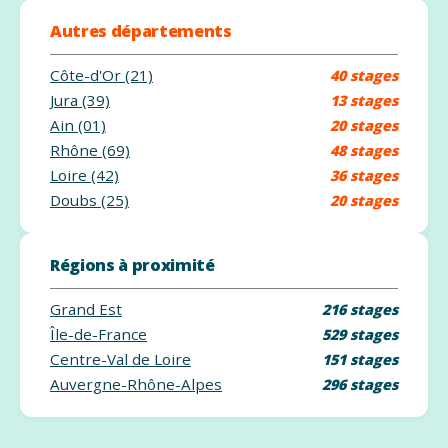
Autres départements
Côte-d'Or (21)
40 stages
Jura (39)
13 stages
Ain (01)
20 stages
Rhône (69)
48 stages
Loire (42)
36 stages
Doubs (25)
20 stages
Régions à proximité
Grand Est
216 stages
Île-de-France
529 stages
Centre-Val de Loire
151 stages
Auvergne-Rhône-Alpes
296 stages