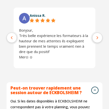
Anissa R.
Bonjour,
Ph
Très belle expérience les formateurs à la
jo
hauteur de mes attentes ils expliquent
Un
bien prennent le temps vraiment rien à
ch
dire que du positif
Je
Merci ☺️
Peut-on trouver rapidement une
session autour de ECKBOLSHEIM ?
Oui. Si les dates disponibles à ECKBOLSHEIM ne
correspondent pas à votre planning, vous pouvez