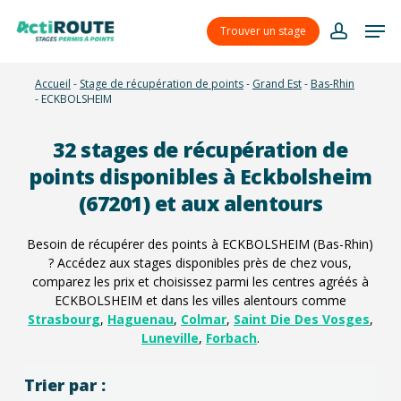
Skip
Menu
Men
to
Trouver un stage
account
main
content
Accueil
-
Stage de récupération de points
-
Grand Est
-
Bas-Rhin
-
ECKBOLSHEIM
32
stages de récupération de
points disponibles à Eckbolsheim
(67201) et aux alentours
Besoin de récupérer des points à ECKBOLSHEIM (Bas-Rhin)
? Accédez aux stages disponibles près de chez vous,
comparez les prix et choisissez parmi les centres agréés à
ECKBOLSHEIM et dans les villes alentours comme
Strasbourg
,
Haguenau
,
Colmar
,
Saint Die Des Vosges
,
Luneville
,
Forbach
.
Trier par :