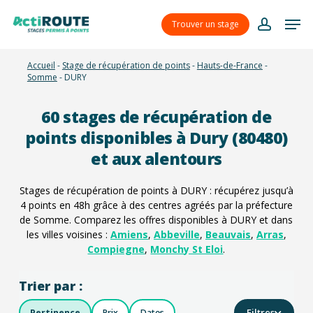
Skip
Menu
Men
to
Trouver un stage
account
main
content
Accueil
-
Stage de récupération de points
-
Hauts-de-France
-
Somme
-
DURY
60
stages de récupération de
points disponibles à Dury (80480)
et aux alentours
Stages de récupération de points à DURY : récupérez jusqu’à
4 points en 48h grâce à des centres agréés par la préfecture
de Somme. Comparez les offres disponibles à DURY et dans
les villes voisines :
Amiens
,
Abbeville
,
Beauvais
,
Arras
,
Compiegne
,
Monchy St Eloi
.
Trier par :
Filtres
Pertinence
Prix
Dates