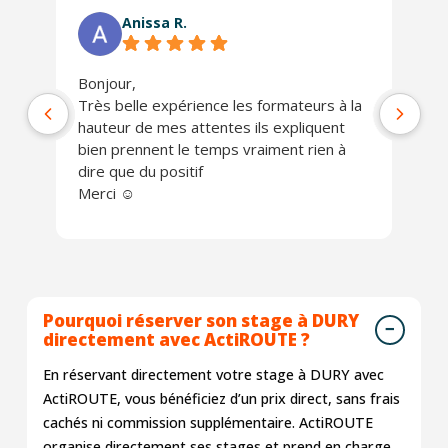
Anissa R.
Bonjour,
Ph
Très belle expérience les formateurs à la
jo
hauteur de mes attentes ils expliquent
Un
bien prennent le temps vraiment rien à
ch
dire que du positif
Je
Merci ☺️
Pourquoi réserver son stage à DURY
directement avec ActiROUTE ?
En réservant directement votre stage à DURY avec
ActiROUTE, vous bénéficiez d’un prix direct, sans frais
cachés ni commission supplémentaire. ActiROUTE
organise directement ses stages et prend en charge