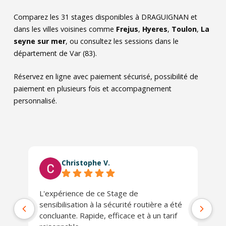
Comparez les
31
stages disponibles à DRAGUIGNAN et
dans les villes voisines comme
Frejus
,
Hyeres
,
Toulon
,
La
seyne sur mer
, ou consultez les sessions dans le
département de Var (83).
Réservez en ligne avec paiement sécurisé, possibilité de
paiement en plusieurs fois et accompagnement
personnalisé.
Christophe V.
L'expérience de ce Stage de
Tr
sensibilisation à la sécurité routière a été
concluante. Rapide, efficace et à un tarif