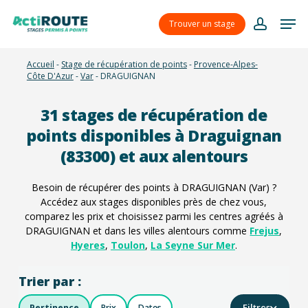
Skip
Menu
Men
to
Trouver un stage
account
main
content
Accueil
-
Stage de récupération de points
-
Provence-Alpes-
Côte D'Azur
-
Var
-
DRAGUIGNAN
31
stages de récupération de
points disponibles à Draguignan
(83300) et aux alentours
Besoin de récupérer des points à DRAGUIGNAN (Var) ?
Accédez aux stages disponibles près de chez vous,
comparez les prix et choisissez parmi les centres agréés à
DRAGUIGNAN et dans les villes alentours comme
Frejus
,
Hyeres
,
Toulon
,
La Seyne Sur Mer
.
Trier par :
Filtres
Pertinence
Prix
Dates