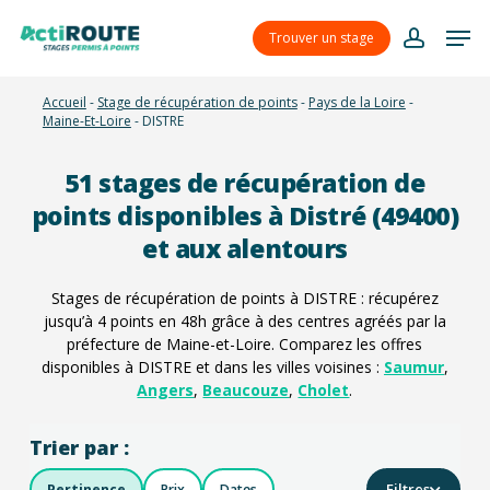
Skip
Menu
Men
to
Trouver un stage
account
main
content
Accueil
-
Stage de récupération de points
-
Pays de la Loire
-
Maine-Et-Loire
-
DISTRE
51
stages de récupération de
points disponibles à Distré (49400)
et aux alentours
Stages de récupération de points à DISTRE : récupérez
jusqu’à 4 points en 48h grâce à des centres agréés par la
préfecture de Maine-et-Loire. Comparez les offres
disponibles à DISTRE et dans les villes voisines :
Saumur
,
Angers
,
Beaucouze
,
Cholet
.
Trier par :
Filtres
Pertinence
Prix
Dates