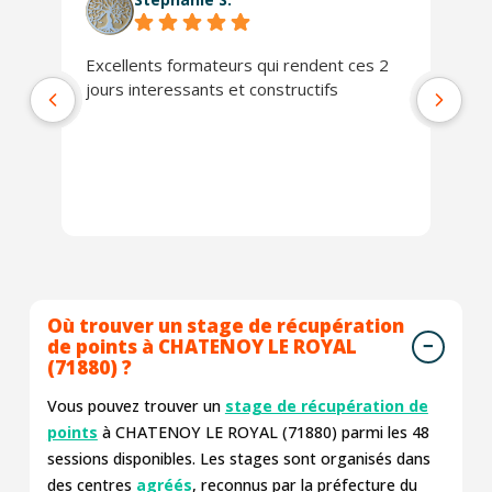
Excellents formateurs qui rendent ces 2
Le
jours interessants et constructifs
Da
no
co
qu
pr
Ex
Où trouver un stage de récupération
de points à CHATENOY LE ROYAL
(71880) ?
Vous pouvez trouver un
stage de récupération de
points
à CHATENOY LE ROYAL (71880) parmi les
48
sessions disponibles. Les stages sont organisés dans
des centres
agréés
, reconnus par la préfecture du