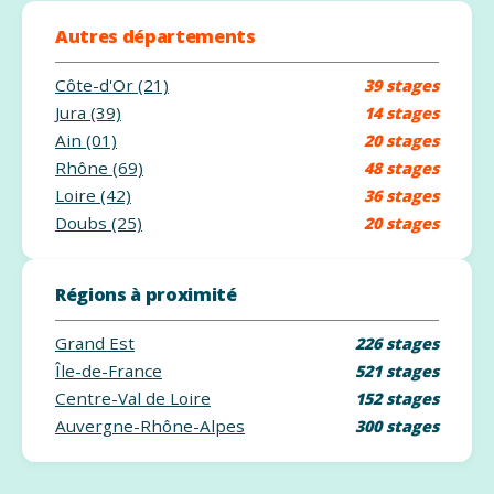
Autres départements
Côte-d'Or (21)
39 stages
Jura (39)
14 stages
Ain (01)
20 stages
Rhône (69)
48 stages
Loire (42)
36 stages
Doubs (25)
20 stages
Régions à proximité
Grand Est
226 stages
Île-de-France
521 stages
Centre-Val de Loire
152 stages
Auvergne-Rhône-Alpes
300 stages