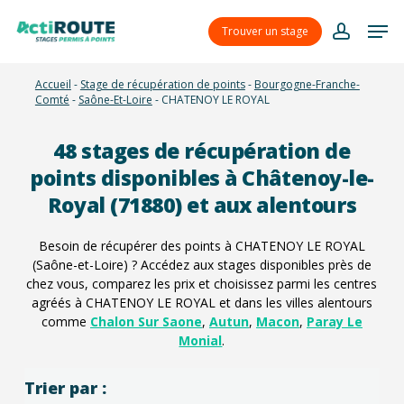
Skip
Menu
Men
to
Trouver un stage
account
main
content
Accueil
-
Stage de récupération de points
-
Bourgogne-Franche-
Comté
-
Saône-Et-Loire
-
CHATENOY LE ROYAL
48
stages de récupération de
points disponibles à Châtenoy-le-
Royal (71880) et aux alentours
Besoin de récupérer des points à CHATENOY LE ROYAL
(Saône-et-Loire) ? Accédez aux stages disponibles près de
chez vous, comparez les prix et choisissez parmi les centres
agréés à CHATENOY LE ROYAL et dans les villes alentours
comme
Chalon Sur Saone
,
Autun
,
Macon
,
Paray Le
Monial
.
Trier par :