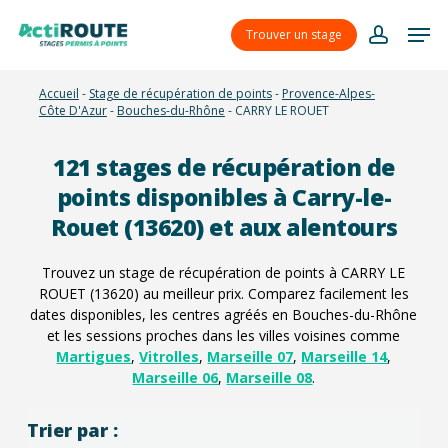
Skip
Menu
Men
to
Trouver un stage
account
main
content
Accueil
-
Stage de récupération de points
-
Provence-Alpes-
Côte D'Azur
-
Bouches-du-Rhône
-
CARRY LE ROUET
121
stages de récupération de
points disponibles à Carry-le-
Rouet (13620) et aux alentours
Trouvez un stage de récupération de points à CARRY LE
ROUET (13620) au meilleur prix. Comparez facilement les
dates disponibles, les centres agréés en Bouches-du-Rhône
et les sessions proches dans les villes voisines comme
Martigues
,
Vitrolles
,
Marseille 07
,
Marseille 14
,
Marseille 06
,
Marseille 08
.
Trier par :