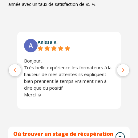
année avec un taux de satisfaction de 95 %.
Anissa R.
Bonjour,
Ph
Très belle expérience les formateurs à la
jo
hauteur de mes attentes ils expliquent
Un
bien prennent le temps vraiment rien à
ch
dire que du positif
Je
Merci ☺️
Où trouver un stage de récupération