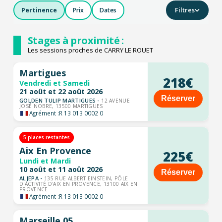
Filtres
Pertinence
Prix
Dates
Stages à proximité :
Les sessions proches de CARRY LE ROUET
Martigues
218€
Vendredi et Samedi
21 août et 22 août 2026
Réserver
GOLDEN TULIP MARTIGUES -
12 AVENUE
JOSÉ NOBRE, 13500 MARTIGUES
Agrément :
R 13 013 0002 0
5 places restantes
Aix En Provence
225€
Lundi et Mardi
10 août et 11 août 2026
Réserver
ALJEPA -
135 RUE ALBERT EINSTEIN, PÔLE
D'ACTIVITÉ D'AIX EN PROVENCE, 13100 AIX EN
PROVENCE
Agrément :
R 13 013 0002 0
Marseille 05