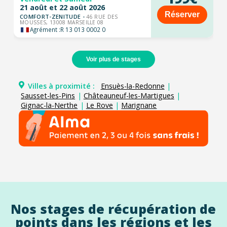
21 août et 22 août 2026
Réserver
COMFORT-ZENITUDE -
46 RUE DES
MOUSSES, 13008 MARSEILLE 08
Agrément :
R 13 013 0002 0
Voir plus de stages
Villes à proximité :
Ensuès-la-Redonne
|
Sausset-les-Pins
|
Châteauneuf-les-Martigues
|
Gignac-la-Nerthe
|
Le Rove
|
Marignane
Nos stages de récupération de
points dans les régions et les