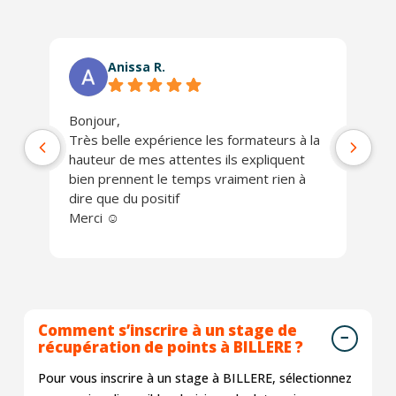
Anissa R.
Bonjour,
Ph
Très belle expérience les formateurs à la
jo
hauteur de mes attentes ils expliquent
Un
bien prennent le temps vraiment rien à
ch
dire que du positif
Je
Merci ☺️
Comment s’inscrire à un stage de
récupération de points à BILLERE ?
Pour vous inscrire à un stage à BILLERE, sélectionnez