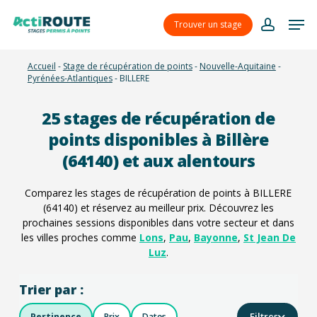
Skip
Menu
Men
to
Trouver un stage
account
main
content
Accueil
-
Stage de récupération de points
-
Nouvelle-Aquitaine
-
Pyrénées-Atlantiques
-
BILLERE
25
stages de récupération de
points disponibles à Billère
(64140) et aux alentours
Comparez les stages de récupération de points à BILLERE
(64140) et réservez au meilleur prix. Découvrez les
prochaines sessions disponibles dans votre secteur et dans
les villes proches comme
Lons
,
Pau
,
Bayonne
,
St Jean De
Luz
.
Trier par :
Filtres
Pertinence
Prix
Dates