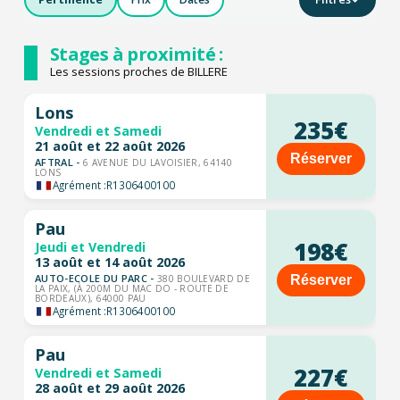
Stages à proximité :
Les sessions proches de BILLERE
Lons
235€
Vendredi et Samedi
21 août et 22 août 2026
Réserver
AFTRAL -
6 AVENUE DU LAVOISIER, 64140
LONS
Agrément :
R1306400100
Pau
198€
Jeudi et Vendredi
13 août et 14 août 2026
AUTO-ECOLE DU PARC -
Réserver
380 BOULEVARD DE
LA PAIX, (À 200M DU MAC DO - ROUTE DE
BORDEAUX), 64000 PAU
Agrément :
R1306400100
Pau
227€
Vendredi et Samedi
28 août et 29 août 2026