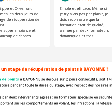
ilippe et Oliver ont
Simple et efficace. Même si
imés les deux jours de
je n'y allais pas par plaisir, je
age de récupération de
dois reconnaitre que la
int.
formation était de qualité,
e super ambiance et
animée par deux formateurs
aucoup de choses
dynamiques et très
prises.
professionnels. Je
 recommande fortement
recommande vivement
Actiroute, entreprise
sérieuse
un stage de récupération de points à BAYONNE ?
 de points
à BAYONNE se déroule sur 2 jours consécutifs, soit 14
gatoire pendant toute la durée du stage, avec respect des horaires in
 par deux intervenants agréés : un formateur spécialisé en sécurité
rtent sur les comportements au volant, les infractions, la vitesse, l