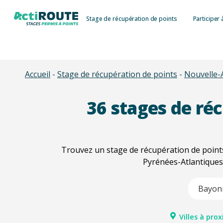
Skip
Stage de récupération de points
Participer 
to
main
content
Accueil
-
Stage de récupération de points
-
Nouvelle-
36
stages de réc
Trouvez un stage de récupération de points
Pyrénées-Atlantiques 
Type 2 or m
Villes à prox