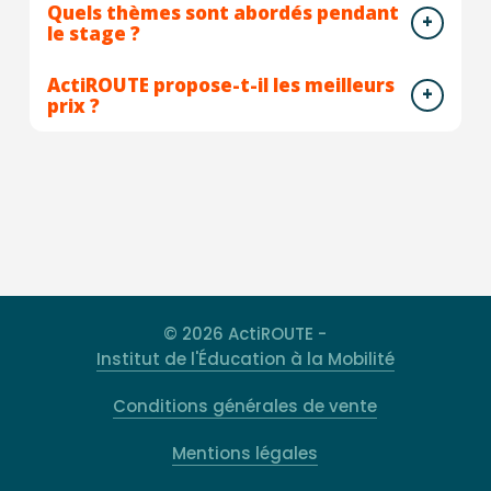
Quels thèmes sont abordés pendant
le stage ?
ActiROUTE propose-t-il les meilleurs
prix ?
© 2026 ActiROUTE -
Institut de l'Éducation à la Mobilité
Conditions générales de vente
Mentions légales