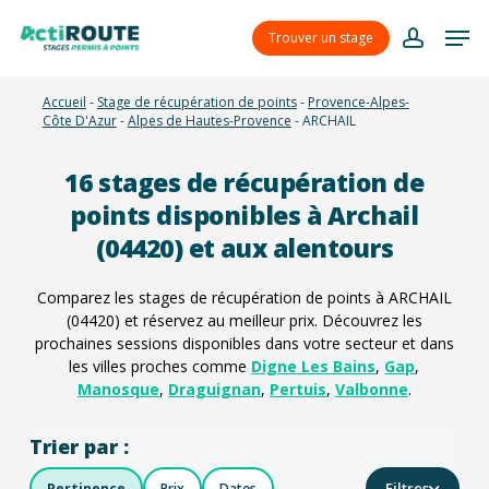
Skip
Menu
Men
to
Trouver un stage
account
main
content
Accueil
-
Stage de récupération de points
-
Provence-Alpes-
Côte D'Azur
-
Alpes de Hautes-Provence
-
ARCHAIL
16
stages de récupération de
points disponibles à Archail
(04420) et aux alentours
Comparez les stages de récupération de points à ARCHAIL
(04420) et réservez au meilleur prix. Découvrez les
prochaines sessions disponibles dans votre secteur et dans
les villes proches comme
Digne Les Bains
,
Gap
,
Manosque
,
Draguignan
,
Pertuis
,
Valbonne
.
Trier par :
Filtres
Pertinence
Prix
Dates