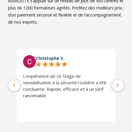
ActiROUTE s’appuie sur un réseau de plus de 450 centres et
plus de 1200 formateurs agréés. Profitez des meilleurs prix,
d’un paiement sécurisé et flexible et de l’accompagnement
de nos experts.
Christophe V.
L'expérience de ce Stage de
Tr
sensibilisation à la sécurité routière a été
concluante. Rapide, efficace et à un tarif
raisonnable