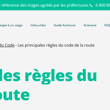
e référence des stages agréés par les préfectures.📞 :
0 800 8
iciper à un stage
Infos utiles
Guide Actiroute
Actiroute
FAQ
Retrait de
 du Code
-
Les principales règles du code de la route
Consulter 
Lettre 48N
simple et 
Lettre 48S
Tout savo
Récupérat
les
règles
du
Autres typ
Barème de
Formation 
Suspensio
Contraven
Formation
Invalidati
oute
Délits rout
Formation
Retrait d
Radars et 
Formation 
Administra
Payer une