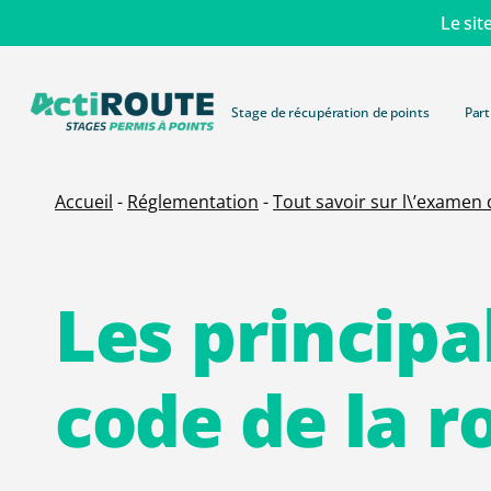
Skip
Le sit
to
main
content
Stage de récupération de points
Part
Accueil
-
Réglementation
-
Tout savoir sur l\’examen
Les
principa
code
de
la
r