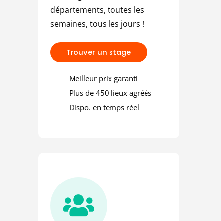
 une amende
départements, toutes les
semaines, tous les jours !
T
r
o
u
v
e
r
u
n
s
t
a
g
e
Meilleur prix garanti
Plus de 450 lieux agréés
Dispo. en temps réel