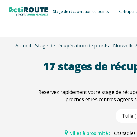
Skip
Stage de récupération de points
Participer 
to
main
content
Accueil
-
Stage de récupération de points
-
Nouvelle-
17
stages de récup
Réservez rapidement votre stage de récupér
proches et les centres agréés s
Type 2 or m
Villes à proximité :
Chanac-les