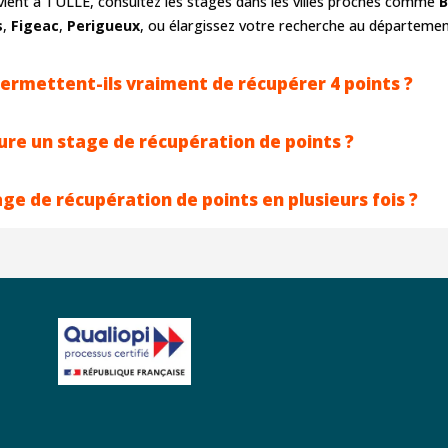
vient à TULLE, consultez les stages dans les villes proches comme
B
s
,
Figeac
,
Perigueux
, ou élargissez votre recherche au départemen
ermettent-ils vraiment de récupérer 4 points ?
re un stage de récupération de points ?
ge de récupération de points en plusieurs fois ?