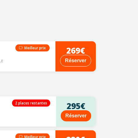
269€
Meilleur prix
Réserver
LE
2 places restantes
295€
Réserver
Meilleur prix