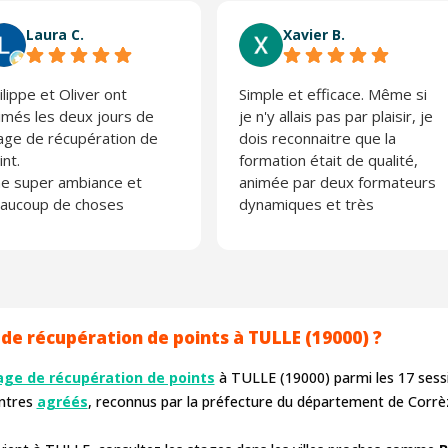
Laura C.
Xavier B.
ilippe et Oliver ont
Simple et efficace. Même si
imés les deux jours de
je n'y allais pas par plaisir, je
age de récupération de
dois reconnaitre que la
int.
formation était de qualité,
e super ambiance et
animée par deux formateurs
aucoup de choses
dynamiques et très
prises.
professionnels. Je
 recommande fortement
recommande vivement
Actiroute, entreprise
sérieuse
de récupération de points à TULLE (19000) ?
age de récupération de points
à TULLE (19000) parmi les
17
sessi
entres
agréés
, reconnus par la préfecture du département de Corrè