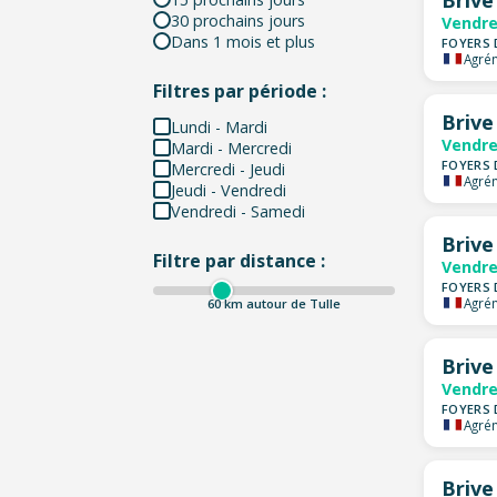
30 prochains jours
Vendre
Dans 1 mois et plus
FOYERS 
Agrém
Filtres par période :
Brive
Lundi - Mardi
Vendre
Mardi - Mercredi
FOYERS 
Mercredi - Jeudi
Agrém
Jeudi - Vendredi
Vendredi - Samedi
Brive
Filtre par distance :
Vendre
FOYERS 
Agrém
60
km autour de Tulle
Brive
Vendre
FOYERS 
Agrém
Brive