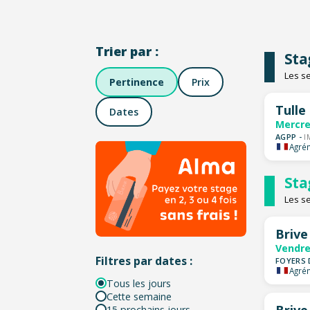
Trier par :
Stag
Les se
Pertinence
Prix
Tulle
Dates
Mercre
AGPP -
I
Agrém
Sta
Les s
Brive
Vendre
Filtres par dates :
FOYERS 
Agrém
Tous les jours
Cette semaine
Brive
15 prochains jours