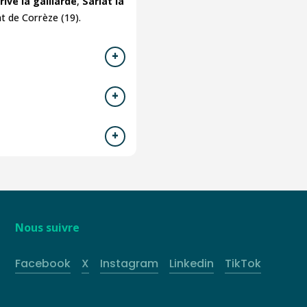
rive la gaillarde
,
Sarlat la
t de Corrèze (19).
Nous suivre
Facebook
X
Instagram
Linkedin
TikTok