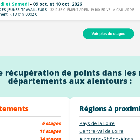
di et Samedi
-
09 oct. et 10 oct. 2026
DES JEUNES TRAVAILLEURS -
32 RUE CLÉMENT ADER, 19100 BRIVE LA GAILLARDE
ent :
R 13 019 0002 0
Voir plus de stages
 récupération de points dans les 
départements aux alentours :
rtements
Régions à proxim
Pays de la Loire
6 stages
Centre-Val de Loire
11 stages
Auvergne-Rhône-Alpes
34 stages