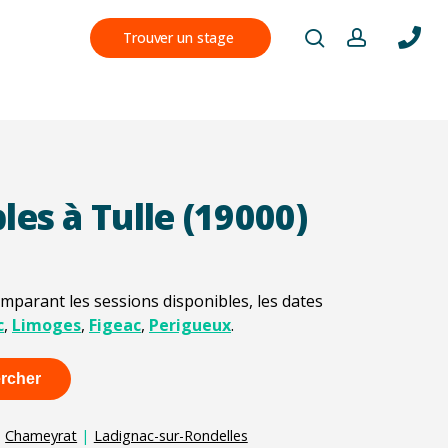
Menu
search
account
Trouver un stage
s : tout comprendre
olde de points : méthode
stage obligatoire
validation du permis
 l’examen du Code
les à Tulle (19000)
 points de permis
lettres
actions
té routière entreprise
ermis de conduire
ite responsable
permis de conduire
mparant les sessions disponibles, les dates
 quelles sanctions ?
conduite
c
,
Limoges
,
Figeac
,
Perigueux
.
s de conduire
ôles
Gestion Technique et
(GTA)
e : délais et moyens
rcher
amende
|
Chameyrat
|
Ladignac-sur-Rondelles