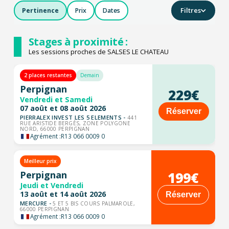
Filtres
Pertinence
Prix
Dates
Stages à proximité :
Les sessions proches de SALSES LE CHATEAU
2 places restantes
Demain
Perpignan
229€
Vendredi et Samedi
07 août et 08 août 2026
Réserver
PIERRALEX INVEST LES 5 ELEMENTS -
441
RUE ARISTIDE BERGÈS, ZONE POLYGONE
NORD, 66000 PERPIGNAN
Agrément :
R13 066 0009 0
Meilleur prix
199€
Perpignan
Jeudi et Vendredi
13 août et 14 août 2026
Réserver
MERCURE -
5 ET 5 BIS COURS PALMAROLE,
66000 PERPIGNAN
Agrément :
R13 066 0009 0