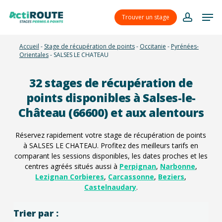
Skip
Menu
Men
to
Trouver un stage
account
main
content
Accueil
-
Stage de récupération de points
-
Occitanie
-
Pyrénées-
Orientales
-
SALSES LE CHATEAU
32
stages de récupération de
points disponibles à Salses-le-
Château (66600) et aux alentours
Réservez rapidement votre stage de récupération de points
à SALSES LE CHATEAU. Profitez des meilleurs tarifs en
comparant les sessions disponibles, les dates proches et les
centres agréés situés aussi à
Perpignan
,
Narbonne
,
Lezignan Corbieres
,
Carcassonne
,
Beziers
,
Castelnaudary
.
Trier par :