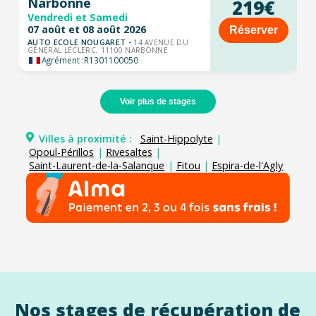
Narbonne
219€
Vendredi et Samedi
07 août et 08 août 2026
Réserver
AUTO ECOLE NOUGARET -
14 AVENUE DU
GÉNÉRAL LECLERC, 11100 NARBONNE
Agrément :
R1301100050
Voir plus de stages
Villes à proximité :
Saint-Hippolyte
|
Opoul-Périllos
|
Rivesaltes
|
Saint-Laurent-de-la-Salanque
|
Fitou
|
Espira-de-l'Agly
Nos stages de récupération de