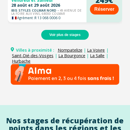
249€
Vendredi et Samedi
28 août et 29 août 2026
Réserver
IBIS STYLES COLMAR NORD -
49 AVENUE DE
LA FOIRE AUX VINS, 68000 COLMAR
Agrément :
R 13 068 0006 0
Voir plus de stages
Villes à proximité :
Nompatelize
|
La Voivre
|
Saint-Dié-des-Vosges
|
La Bourgonce
|
La Salle
|
Hurbache
Nos stages de récupération de
points dans les régions et les