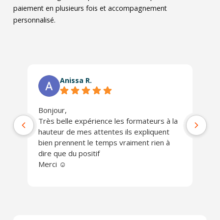
paiement en plusieurs fois et accompagnement
personnalisé.
Anissa R.
Bonjour,
Ph
Très belle expérience les formateurs à la
jo
hauteur de mes attentes ils expliquent
Un
bien prennent le temps vraiment rien à
ch
dire que du positif
Je
Merci ☺️