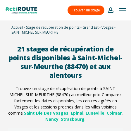
Skip
Menu
Men
to
Trouver un stage
account
main
content
Accueil
-
Stage de récupération de points
-
Grand Est
-
Vosges
-
SAINT MICHEL SUR MEURTHE
21
stages de récupération de
points disponibles à Saint-Michel-
sur-Meurthe (88470) et aux
alentours
Trouvez un stage de récupération de points à SAINT
MICHEL SUR MEURTHE (88470) au meilleur prix. Comparez
facilement les dates disponibles, les centres agréés en
Vosges et les sessions proches dans les villes voisines
comme
Saint Die Des Vosges
,
Epinal
,
Luneville
,
Colmar
,
Nancy
,
Strasbourg
.