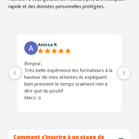
rapide et des données personnelles protégées.
Anissa R.
Bonjour,
Ph
Très belle expérience les formateurs à la
jo
hauteur de mes attentes ils expliquent
Un
bien prennent le temps vraiment rien à
ch
dire que du positif
Je
Merci ☺️
Comment s’inscrire à un stage de