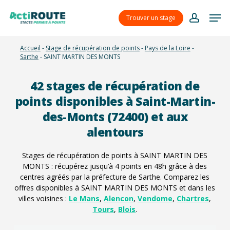
Skip
Menu
Men
to
Trouver un stage
account
main
content
Accueil
-
Stage de récupération de points
-
Pays de la Loire
-
Sarthe
-
SAINT MARTIN DES MONTS
42
stages de récupération de
points disponibles à Saint-Martin-
des-Monts (72400) et aux
alentours
Stages de récupération de points à SAINT MARTIN DES
MONTS : récupérez jusqu’à 4 points en 48h grâce à des
centres agréés par la préfecture de Sarthe. Comparez les
offres disponibles à SAINT MARTIN DES MONTS et dans les
villes voisines :
Le Mans
,
Alencon
,
Vendome
,
Chartres
,
Tours
,
Blois
.