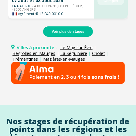
07 août et 08 août 2026
Complet
LA GALERIE -
4 BOULEVARD JOSEPH BÉDIER,
49000 ANGERS
Agrément :
R 13 049 0010 0
Voir plus de stages
Villes à proximité :
Le May-sur-Èvre
|
Bégrolles-en-Mauges
|
La Séguinière
|
Cholet
|
Trémentines
|
Mazières-en-Mauges
Nos stages de récupération de
points dans les régions et les