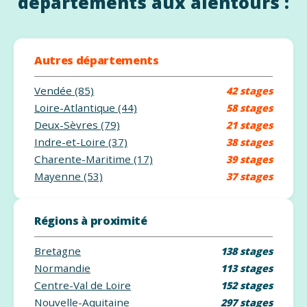
départements aux alentours :
Autres départements
Vendée (85)
42 stages
Loire-Atlantique (44)
58 stages
Deux-Sèvres (79)
21 stages
Indre-et-Loire (37)
38 stages
Charente-Maritime (17)
39 stages
Mayenne (53)
37 stages
Régions à proximité
Bretagne
138 stages
Normandie
113 stages
Centre-Val de Loire
152 stages
Nouvelle-Aquitaine
297 stages