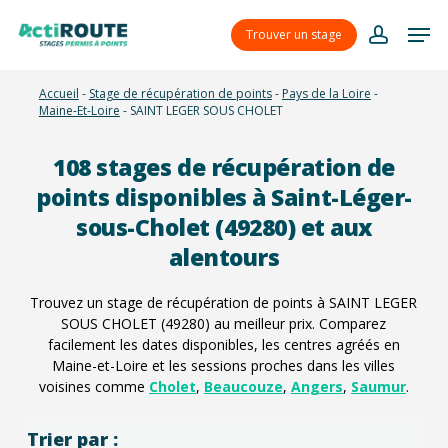
Skip
Menu
Men
to
Trouver un stage
account
main
content
Accueil
-
Stage de récupération de points
-
Pays de la Loire
-
Maine-Et-Loire
-
SAINT LEGER SOUS CHOLET
108
stages de récupération de
points disponibles à Saint-Léger-
sous-Cholet (49280) et aux
alentours
Trouvez un stage de récupération de points à SAINT LEGER
SOUS CHOLET (49280) au meilleur prix. Comparez
facilement les dates disponibles, les centres agréés en
Maine-et-Loire et les sessions proches dans les villes
voisines comme
Cholet
,
Beaucouze
,
Angers
,
Saumur
.
Trier par :