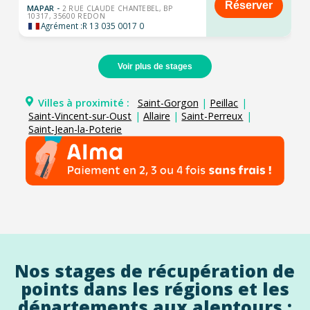
Réserver
MAPAR -
2 RUE CLAUDE CHANTEBEL, BP
10317, 35600 REDON
Agrément :
R 13 035 0017 0
Voir plus de stages
Villes à proximité :
Saint-Gorgon
|
Peillac
|
Saint-Vincent-sur-Oust
|
Allaire
|
Saint-Perreux
|
Saint-Jean-la-Poterie
Nos stages de récupération de
points dans les régions et les
départements aux alentours :