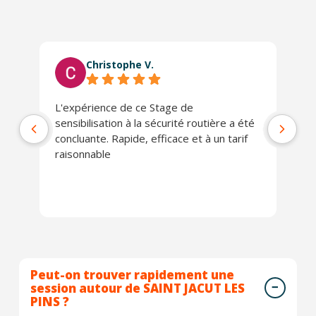
Christophe V.
L'expérience de ce Stage de
Tr
sensibilisation à la sécurité routière a été
concluante. Rapide, efficace et à un tarif
raisonnable
Peut-on trouver rapidement une
session autour de SAINT JACUT LES
PINS ?