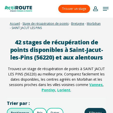
Skip
Menu
Men
to
Trouver un stage
account
main
content
Accueil
-
Stage de récupération de points
-
Bretagne
-
Morbihan
-
SAINT JACUT LES PINS
42
stages de récupération de
points disponibles à Saint-Jacut-
les-Pins (56220) et aux alentours
Trouvez un stage de récupération de points à SAINT JACUT
LES PINS (56220) au meilleur prix. Comparez facilement les
dates disponibles, les centres agréés en Morbihan et les
sessions proches dans les villes voisines comme
Vannes
,
Pontivy
,
Lorient
.
Trier par :
Filtres
Pertinence
Prix
Dates