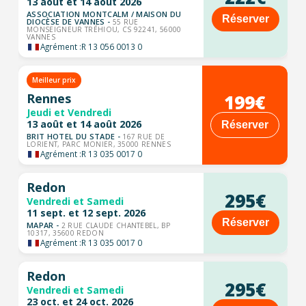
13 août et 14 août 2026
ASSOCIATION MONTCALM / MAISON DU
Réserver
DIOCÈSE DE VANNES -
55 RUE
MONSEIGNEUR TRÉHIOU, CS 92241, 56000
VANNES
Agrément :
R 13 056 0013 0
Meilleur prix
199€
Rennes
Jeudi et Vendredi
13 août et 14 août 2026
Réserver
BRIT HOTEL DU STADE -
167 RUE DE
LORIENT, PARC MONIER, 35000 RENNES
Agrément :
R 13 035 0017 0
Redon
295€
Vendredi et Samedi
11 sept. et 12 sept. 2026
Réserver
MAPAR -
2 RUE CLAUDE CHANTEBEL, BP
10317, 35600 REDON
Agrément :
R 13 035 0017 0
Redon
295€
Vendredi et Samedi
23 oct. et 24 oct. 2026