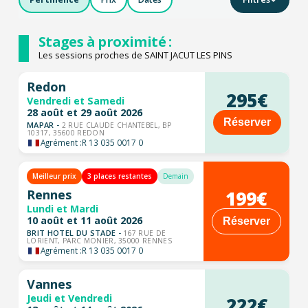
Stages à proximité :
Les sessions proches de SAINT JACUT LES PINS
Redon
295€
Vendredi et Samedi
28 août et 29 août 2026
Réserver
MAPAR -
2 RUE CLAUDE CHANTEBEL, BP
10317, 35600 REDON
Agrément :
R 13 035 0017 0
Meilleur prix
3 places restantes
Demain
199€
Rennes
Lundi et Mardi
10 août et 11 août 2026
Réserver
BRIT HOTEL DU STADE -
167 RUE DE
LORIENT, PARC MONIER, 35000 RENNES
Agrément :
R 13 035 0017 0
Vannes
Jeudi et Vendredi
222€