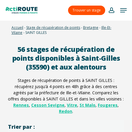
Skip
Menu
Men
to
Trouver un stage
account
main
content
Accueil
-
Stage de récupération de points
-
Bretagne
-
Ille-Et-
Vilaine
-
SAINT GILLES
56
stages de récupération de
points disponibles à Saint-Gilles
(35590) et aux alentours
Stages de récupération de points à SAINT GILLES :
récupérez jusqu’à 4 points en 48h grâce à des centres
agréés par la préfecture de Ille-et-Vilaine. Comparez les
offres disponibles à SAINT GILLES et dans les villes voisines :
Rennes
,
Cesson Sevigne
,
Vitre
,
St Malo
,
Fougeres
,
Redon
.
Trier par :