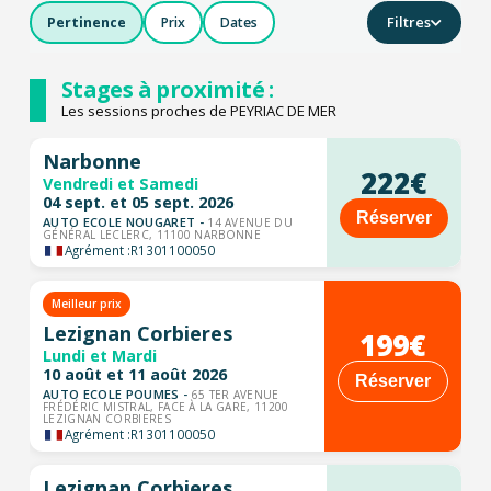
Filtres
Pertinence
Prix
Dates
Stages à proximité :
Les sessions proches de PEYRIAC DE MER
Narbonne
222€
Vendredi et Samedi
04 sept. et 05 sept. 2026
Réserver
AUTO ECOLE NOUGARET -
14 AVENUE DU
GÉNÉRAL LECLERC, 11100 NARBONNE
Agrément :
R1301100050
Meilleur prix
Lezignan Corbieres
199€
Lundi et Mardi
10 août et 11 août 2026
Réserver
AUTO ECOLE POUMES -
65 TER AVENUE
FRÉDÉRIC MISTRAL, FACE À LA GARE, 11200
LEZIGNAN CORBIERES
Agrément :
R1301100050
Lezignan Corbieres