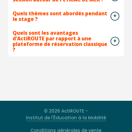
Quels thèmes sont abordés pendant
le stage ?
Quels sont les avantages
d’ActiROUTE par rapport à une
plateforme de réservation classique
?
© 2026 ActiROUTE -
Institut de l'Éducation à la Mobilité
Conditions générales de vente