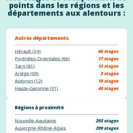
points dans les régions et les
départements aux alentours :
Autres départements
Hérault (34)
66 stages
Pyrénées-Orientales (66)
17 stages
Tarn (81)
13 stages
Ariège (09)
3 stages
Aveyron (12)
10 stages
Haute-Garonne (31)
40 stages
Régions à proximité
Nouvelle-Aquitaine
293 stages
Auvergne-Rhône-Alpes
299 stages