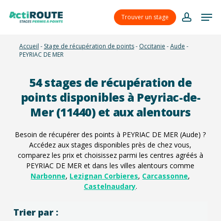
Skip
Menu
Men
to
Trouver un stage
account
main
content
Accueil
-
Stage de récupération de points
-
Occitanie
-
Aude
-
PEYRIAC DE MER
54
stages de récupération de
points disponibles à Peyriac-de-
Mer (11440) et aux alentours
Besoin de récupérer des points à PEYRIAC DE MER (Aude) ?
Accédez aux stages disponibles près de chez vous,
comparez les prix et choisissez parmi les centres agréés à
PEYRIAC DE MER et dans les villes alentours comme
Narbonne
,
Lezignan Corbieres
,
Carcassonne
,
Castelnaudary
.
Trier par :