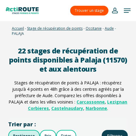
Skip
Menu
Men
to
Trouver un stage
account
main
content
Accueil
-
Stage de récupération de points
-
Occitanie
-
Aude
-
PALAJA
22
stages de récupération de
points disponibles à Palaja (11570)
et aux alentours
Stages de récupération de points à PALAJA : récupérez
jusqu’à 4 points en 48h grâce à des centres agréés par la
préfecture de Aude. Comparez les offres disponibles à
PALAJA et dans les villes voisines :
Carcassonne
,
Lezignan
Corbieres
,
Castelnaudary
,
Narbonne
.
Trier par :
Filtres
Pertinence
Prix
Dates