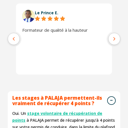
Le Prince E.
Formateur de qualité à la hauteur
L'
se
co
ra
Les stages à PALAJA permettent-ils
vraiment de récupérer 4 points ?
Oui. Un
stage volontaire de récupération de
points
à PALAJA permet de récupérer jusqu’à 4 points
sur votre permis de conduire, dans la limite du plafond