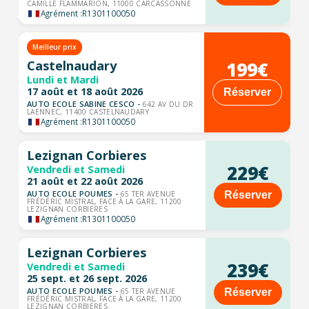
CAMILLE FLAMMARION, 11000 CARCASSONNE
Agrément :
R1301100050
Meilleur prix
199€
Castelnaudary
Lundi et Mardi
17 août et 18 août 2026
Réserver
AUTO ECOLE SABINE CESCO -
642 AV DU DR
LAENNEC, 11400 CASTELNAUDARY
Agrément :
R1301100050
Lezignan Corbieres
229€
Vendredi et Samedi
21 août et 22 août 2026
AUTO ECOLE POUMES -
Réserver
65 TER AVENUE
FRÉDÉRIC MISTRAL, FACE À LA GARE, 11200
LEZIGNAN CORBIERES
Agrément :
R1301100050
Lezignan Corbieres
239€
Vendredi et Samedi
25 sept. et 26 sept. 2026
AUTO ECOLE POUMES -
Réserver
65 TER AVENUE
FRÉDÉRIC MISTRAL, FACE À LA GARE, 11200
LEZIGNAN CORBIERES