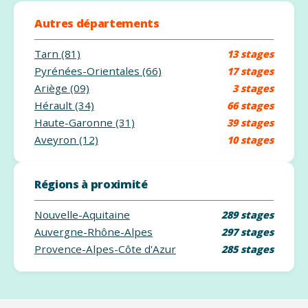
Autres départements
Tarn (81)
13 stages
Pyrénées-Orientales (66)
17 stages
Ariège (09)
3 stages
Hérault (34)
66 stages
Haute-Garonne (31)
39 stages
Aveyron (12)
10 stages
Régions à proximité
Nouvelle-Aquitaine
289 stages
Auvergne-Rhône-Alpes
297 stages
Provence-Alpes-Côte d'Azur
285 stages