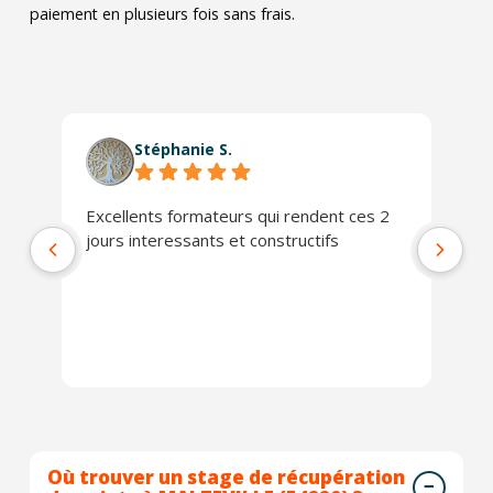
paiement en plusieurs fois sans frais.
Stéphanie S.
Excellents formateurs qui rendent ces 2
Le
jours interessants et constructifs
Da
no
co
qu
pr
Ex
Où trouver un stage de récupération