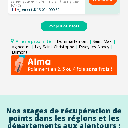
CORPS, (PARKING PÔLE EMPLOI À 50 M), 54000
NANCY
Agrément :
R 13 054 000 80
Voir plus de stages
Villes à proximité :
Dommartemont
|
Saint-Max
|
Agincourt
|
Lay-Saint-Christophe
|
Essey-lès-Nancy
|
Eulmont
Nos stages de récupération de
points dans les régions et les
départements aux alentours :