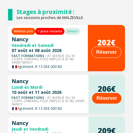
Stages à proximité :
Les sessions proches de MALZEVILLE
Meilleur prix
1 place restante
Demain
Nancy
202€
Vendredi et Samedi
07 août et 08 août 2026
Réserver
FAST FORMATIONS -
81 AVENUE DU XX
CORPS, (PARKING PÔLE EMPLOI À 50 M),
54000 NANCY
Agrément :
R 13 054 000 80
Nancy
206€
Lundi et Mardi
10 août et 11 août 2026
FAST FORMATIONS -
Réserver
81 AVENUE DU XX
CORPS, (PARKING PÔLE EMPLOI À 50 M), 54000
NANCY
Agrément :
R 13 054 000 80
Nancy
209€
Jeudi et Vendredi