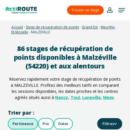
Skip
Menu
Men
to
Trouver un stage
account
main
content
Accueil
-
Stage de récupération de points
-
Grand Est
-
Meurthe-
Et-Moselle
-
MALZEVILLE
86
stages de récupération de
points disponibles à Malzéville
(54220) et aux alentours
Réservez rapidement votre stage de récupération de points
à MALZEVILLE. Profitez des meilleurs tarifs en comparant
les sessions disponibles, les dates proches et les centres
agréés situés aussi à
Nancy
,
Toul
,
Luneville
,
Mexy
.
Trier par :
Filtres
Pertinence
Prix
Dates