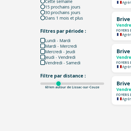
Cette semaine
Agrém
15 prochains jours
30 prochains jours
Dans 1 mois et plus
Brive
Vendre
Filtres par période :
FOYERS 
Agrém
Lundi - Mardi
Mardi - Mercredi
Brive
Mercredi - Jeudi
Jeudi - Vendredi
Vendre
Vendredi - Samedi
FOYERS 
Agrém
Filtre par distance :
Brive
60
km autour de Lissac-sur-Couze
Vendre
FOYERS 
Agrém