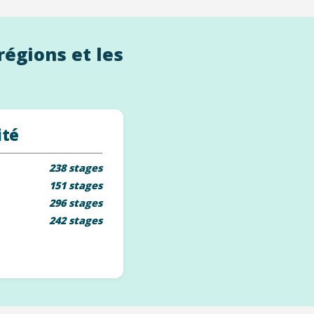
régions et les
ité
238 stages
151 stages
296 stages
242 stages