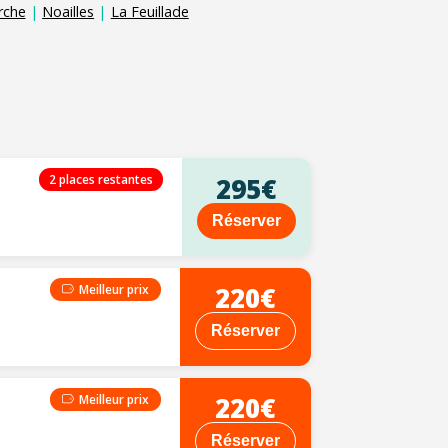
rche
|
Noailles
|
La Feuillade
2 places restantes
295€
Réserver
220€
Meilleur prix
Réserver
220€
Meilleur prix
Réserver