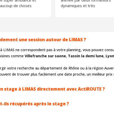
e super ambiance et
animée par deux formateurs
aucoup de choses
dynamiques et très
prises.
professionnels. Je
 recommande fortement
recommande vivement
Actiroute, entreprise
sérieuse
idement une session autour de LIMAS ?
es à LIMAS ne correspondent pas à votre planning, vous pouvez consu
 voisines comme
Villefranche sur saone
,
Tassin la demi lune
,
Lyon
rgir votre recherche au département de Rhône ou à la région Auve
uvent de trouver plus facilement une date proche, un meilleur prix 
on stage à LIMAS directement avec ActiROUTE ?
t-ils récupérés après le stage ?