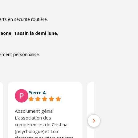
ts en sécurité routière.
 saone
,
Tassin la demi lune
,
nement personnalisé.
Pierre A.
Régis L.
Absolument génial.
Stage très enrichiss
L'association des
l'on prend conscienc
compétences de Cristina
risques d'une condui
(psychologue)et Loïc
parfois non adaptée.