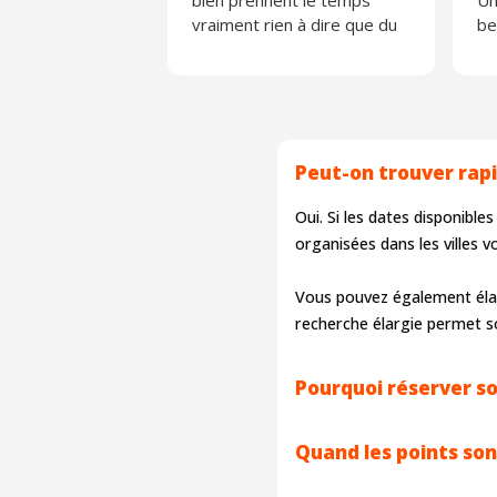
bien prennent le temps
Un
vraiment rien à dire que du
be
positif
ap
Merci ☺️
Je
Peut-on trouver rap
Oui. Si les dates disponibl
organisées dans les villes
Vous pouvez également éla
recherche élargie permet so
Pourquoi réserver s
Quand les points son