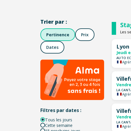
Trier par :
Sta
Les s
Pertinence
Prix
Lyon 
Dates
Jeudi 
AUTO EC
Agrém
Ville
Vendre
LA CANT
Agrém
Filtres par dates :
Ville
Vendre
Tous les jours
LA CANT
Cette semaine
Agrém
15 prochains jours