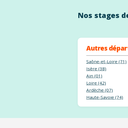
Nos stages de
Autres dépa
Saône-et-Loire (71)
Isère (38)
Ain (01)
Loire (42)
Ardèche (07)
Haute-Savoie (74)