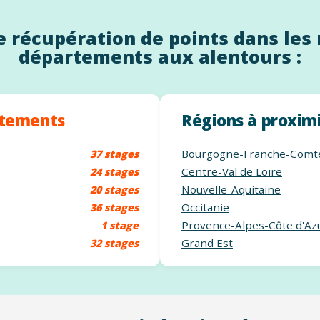
 récupération de points dans les 
départements aux alentours :
rtements
Régions à proxim
Bourgogne-Franche-Comt
37 stages
Centre-Val de Loire
24 stages
Nouvelle-Aquitaine
20 stages
Occitanie
36 stages
Provence-Alpes-Côte d'Az
1 stage
Grand Est
32 stages