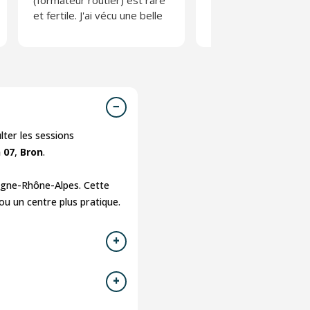
(formateur routier) est rare
Absolument pas
et fertile. J'ai vécu une belle
moralisateur et anim
expérience.
une équipe des plus
agréable. L'effet de
composé de person
tous horizons perme
s'exprimer et débatt
librement. Une belle
expérience.
lter les sessions
N'en prenez pas l'ha
 07
,
Bron
.
pour autant 😉
rgne-Rhône-Alpes. Cette
ou un centre plus pratique.