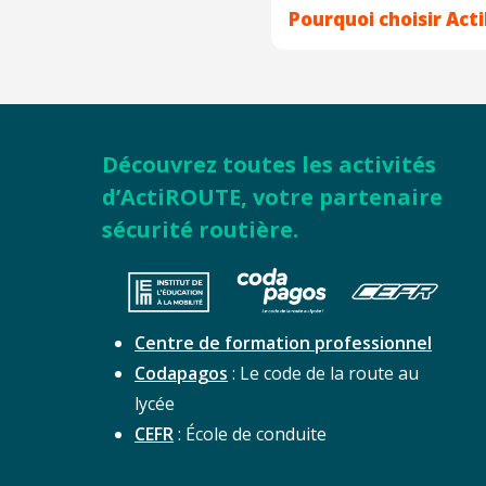
Pourquoi choisir Act
Découvrez toutes les activités
d’ActiROUTE, votre partenaire
sécurité routière.
Centre de formation professionnel
Codapagos
: Le code de la route au
lycée
CEFR
: École de conduite