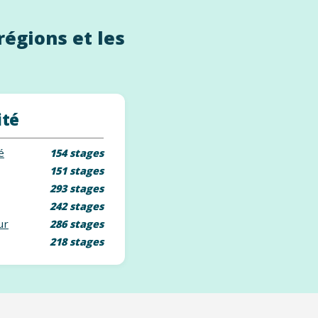
régions et les
ité
é
154 stages
151 stages
293 stages
242 stages
ur
286 stages
218 stages