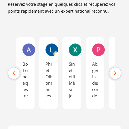
Réservez votre stage en quelques clics et récupérez vos
points rapidement avec un expert national reconnu.
Anissa R.
Laura C.
Xavier B.
Pierre A.
Bonjour,
Philippe
Simple
Absolument
Stage
Très
et
et
génial.
très
belle
Oliver
efficace.
L'association
enrich
expérience
ont
Même
des
oú
les
animés
si
compétences
l'on
formateurs
les
je
de
prend
à
deux
n'y
Cristina
consci
la
jours
allais
(psychologue)et
des
hauteur
de
pas
Loïc
risque
de
stage
par
(formateur
d'une
mes
de
plaisir,
routier)
condui