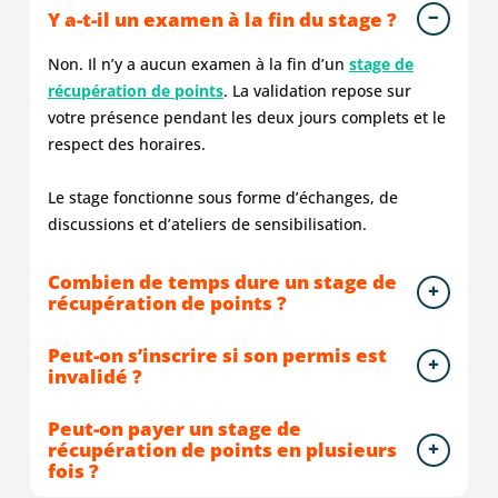
Y a-t-il un examen à la fin du stage ?
attentes
récupération
je
est
parfoi
ils
de
dois
rare
non
Non. Il n’y a aucun examen à la fin d’un
stage de
expliquent
point.
reconnaitre
et
adapté
récupération de points
bien
Une
. La validation repose sur
que
fertile.
Absol
prennent
super
la
J'ai
pas
votre présence pendant les deux jours complets et le
le
ambiance
formation
vécu
morali
respect des horaires.
temps
et
était
une
et
vraiment
beaucoup
de
belle
animé
Le stage fonctionne sous forme d’échanges, de
rien
de
qualité,
expérience.
par
discussions et d’ateliers de sensibilisation.
à
choses
animée
une
dire
apprises.
par
équipe
Combien de temps dure un stage de
que
Je
deux
des
récupération de points ?
du
recommande
formateurs
plus
positif
fortement
dynamiques
agréab
Peut-on s’inscrire si son permis est
Merci
et
L'effet
invalidé ?
☺️
très
de
professionnels.
group
Peut-on payer un stage de
Je
compo
récupération de points en plusieurs
recommande
de
fois ?
vivement
perso