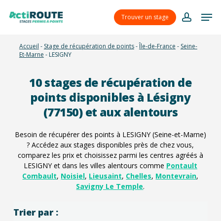
Skip
Menu
Men
to
Trouver un stage
account
main
content
Accueil
-
Stage de récupération de points
-
Île-de-France
-
Seine-
Et-Marne
-
LESIGNY
10
stages de récupération de
points disponibles à Lésigny
(77150) et aux alentours
Besoin de récupérer des points à LESIGNY (Seine-et-Marne)
? Accédez aux stages disponibles près de chez vous,
comparez les prix et choisissez parmi les centres agréés à
LESIGNY et dans les villes alentours comme
Pontault
Combault
,
Noisiel
,
Lieusaint
,
Chelles
,
Montevrain
,
Savigny Le Temple
.
Trier par :