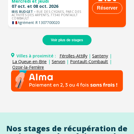
Mercredi et Jeudi
07 oct. et 08 oct. 2026
Réserver
IBIS BUDGET -
RUE DES CYGNES, PARC DES
ACTIVITÉS DES ARPENTS, 77340 PONTAULT
COMBAULT
Agrément :
R 1307700020
Voir plus de stages
Villes à proximité :
Férolles-Attilly
|
Santeny
|
La Queue-en-Brie
|
Servon
|
Pontault-Combault
|
Ozoir-la-Ferrière
Nos stages de récupération de