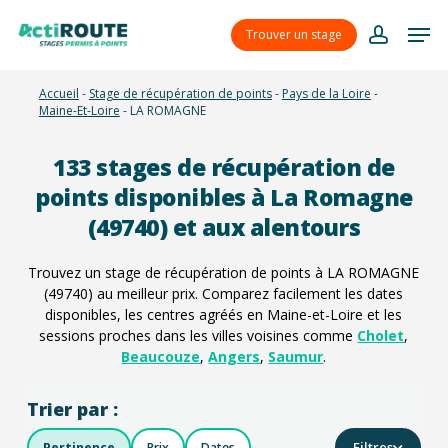
Skip
Menu
Men
to
Trouver un stage
account
main
content
Accueil
-
Stage de récupération de points
-
Pays de la Loire
-
Maine-Et-Loire
-
LA ROMAGNE
133
stages de récupération de
points disponibles à La Romagne
(49740) et aux alentours
Trouvez un stage de récupération de points à LA ROMAGNE
(49740) au meilleur prix. Comparez facilement les dates
disponibles, les centres agréés en Maine-et-Loire et les
sessions proches dans les villes voisines comme
Cholet
,
Beaucouze
,
Angers
,
Saumur
.
Trier par :
Filtres
Pertinence
Prix
Dates