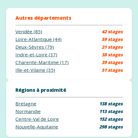
Autres départements
Vendée (85)
42 stages
Loire-Atlantique (44)
59 stages
Deux-Sèvres (79)
21 stages
Indre-et-Loire (37)
38 stages
Charente-Maritime (17)
39 stages
Ille-et-Vilaine (35)
51 stages
Régions à proximité
Bretagne
138 stages
Normandie
113 stages
Centre-Val de Loire
152 stages
Nouvelle-Aquitaine
298 stages