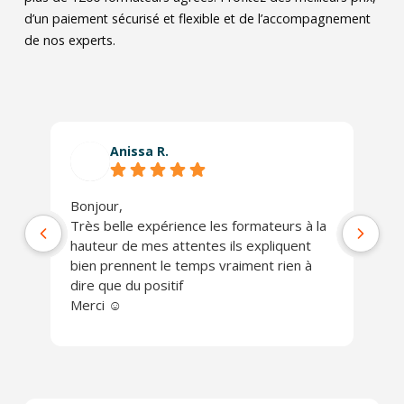
d’un paiement sécurisé et flexible et de l’accompagnement
de nos experts.
Anissa R.
Bonjour,
Ph
Très belle expérience les formateurs à la
jo
hauteur de mes attentes ils expliquent
Un
bien prennent le temps vraiment rien à
ch
dire que du positif
Je
Merci ☺️