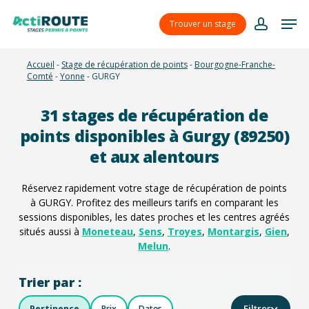
Skip
Menu
Men
to
Trouver un stage
account
main
content
Accueil
-
Stage de récupération de points
-
Bourgogne-Franche-
Comté
-
Yonne
-
GURGY
31
stages de récupération de
points disponibles à Gurgy (89250)
et aux alentours
Réservez rapidement votre stage de récupération de points
à GURGY. Profitez des meilleurs tarifs en comparant les
sessions disponibles, les dates proches et les centres agréés
situés aussi à
Moneteau
,
Sens
,
Troyes
,
Montargis
,
Gien
,
Melun
.
Trier par :
Filtres
Pertinence
Prix
Dates