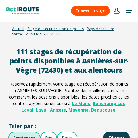
Skip
Menu
Men
to
Trouver un stage
account
main
content
Accueil
-
Stage de récupération de points
-
Pays de la Loire
-
Sarthe
-
ASNIERES SUR VEGRE
111
stages de récupération de
points disponibles à Asnières-sur-
Vègre (72430) et aux alentours
Réservez rapidement votre stage de récupération de points
à ASNIERES SUR VEGRE. Profitez des meilleurs tarifs en
comparant les sessions disponibles, les dates proches et les
centres agréés situés aussi à
Le Mans
,
Bonchamp Les
Laval
,
Laval
,
Angers
,
Mayenne
,
Beaucouze
.
Trier par :
Filtres
Pertinence
Prix
Dates