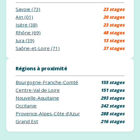
Savoie (73)
23 stages
Ain (01)
20 stages
Isère (38)
23 stages
Rhône (69)
48 stages
Jura (39)
13 stages
Saône-et-Loire (71)
37 stages
Régions à proximité
Bourgogne-Franche-Comté
155 stages
Centre-Val de Loire
151 stages
Nouvelle-Aquitaine
293 stages
Occitanie
242 stages
Provence-Alpes-Côte d'Azur
288 stages
Grand Est
216 stages