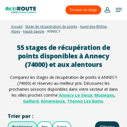
Skip
Menu
Men
to
Trouver un stage
account
main
content
Accueil
-
Stage de récupération de points
-
Auvergne-Rhône-
Alpes
-
Haute-Savoie
-
ANNECY
55
stages de récupération de
points disponibles à Annecy
(74000) et aux alentours
Comparez les stages de récupération de points à ANNECY
(74000) et réservez au meilleur prix. Découvrez les
prochaines sessions disponibles dans votre secteur et dans
les villes proches comme
Annecy Le Vieux
,
Musieges
,
Gaillard
,
Annemasse
,
Thonon Les Bains
.
Trier par :
Filtres
Pertinence
Prix
Dates