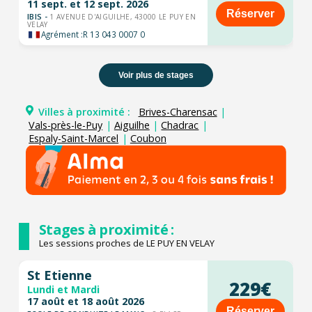
11 sept. et 12 sept. 2026
Réserver
IBIS -
1 AVENUE D'AIGUILHE, 43000 LE PUY EN
VELAY
Agrément :
R 13 043 0007 0
Voir plus de stages
Villes à proximité :
Brives-Charensac
|
Vals-près-le-Puy
|
Aiguilhe
|
Chadrac
|
Espaly-Saint-Marcel
|
Coubon
Stages à proximité :
Les sessions proches de LE PUY EN VELAY
St Etienne
229€
Lundi et Mardi
17 août et 18 août 2026
Réserver