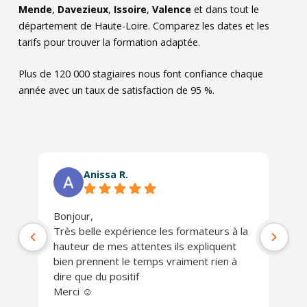
Mende
,
Davezieux
,
Issoire
,
Valence
et dans tout le
département de Haute-Loire. Comparez les dates et les
tarifs pour trouver la formation adaptée.
Plus de 120 000 stagiaires nous font confiance chaque
année avec un taux de satisfaction de 95 %.
Anissa R.
Bonjour,
Ph
Très belle expérience les formateurs à la
jo
hauteur de mes attentes ils expliquent
Un
bien prennent le temps vraiment rien à
ch
dire que du positif
Je
Merci ☺️