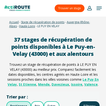
Skip
Menu
Men
to
Trouver un stage
account
main
content
Accueil
-
Stage de récupération de points
-
Auvergne-Rhône-
Alpes
-
Haute-Loire
-
LE PUY EN VELAY
37
stages de récupération de
points disponibles à Le Puy-en-
Velay (43000) et aux alentours
Trouvez un stage de récupération de points à LE PUY EN
VELAY (43000) au meilleur prix. Comparez facilement les
dates disponibles, les centres agréés en Haute-Loire et les
sessions proches dans les villes voisines comme
Le Puy En
Velay
,
St Etienne
,
Mende
,
Davezieux
,
Issoire
,
Valence
.
Trier par :
Filtres
Pertinence
Prix
Dates