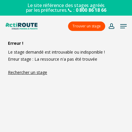
Skip
Le site référence des stages agréés
par les préfectures.📞 :
0 800 86 18 66
to
main
Men
content
Trouver un stage
account
Erreur !
Le stage demandé est introuvable ou indisponible !
Erreur stage : La ressource n'a pas été trouvée
Rechercher un stage