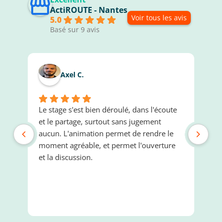
ActiROUTE - Nantes
Voir tous les avis
5.0
Basé sur 9 avis
Axel C.
Le stage s'est bien déroulé, dans l'écoute
Je
et le partage, surtout sans jugement
va
aucun. L'animation permet de rendre le
Je
moment agréable, et permet l'ouverture
mo
et la discussion.