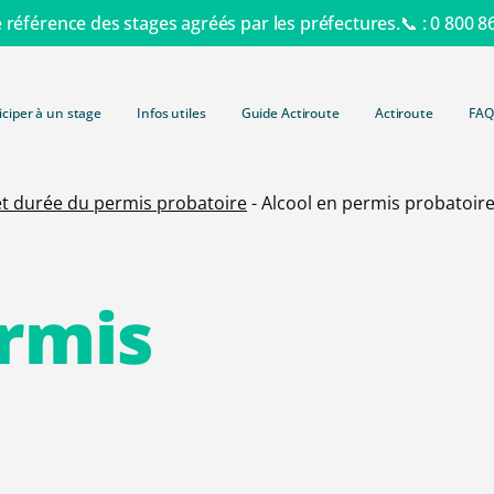
e référence des stages agréés par les préfectures.📞 :
0 800 8
iciper à un stage
Infos utiles
Guide Actiroute
Actiroute
FAQ
Retrait de
et durée du permis probatoire
-
Alcool en permis probatoir
Consulter 
Lettre 48N
simple et 
Lettre 48S
Tout savo
Récupérat
rmis
Autres typ
Barème de
Formation 
Suspensio
Contraven
Formation
Invalidati
Délits rout
Formation
Retrait d
Radars et 
Formation 
Administra
Payer une