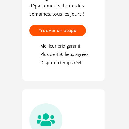
 une amende
départements, toutes les
semaines, tous les jours !
T
r
o
u
v
e
r
u
n
s
t
a
g
e
Meilleur prix garanti
Plus de 450 lieux agréés
Dispo. en temps réel