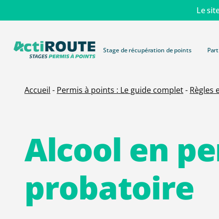
Skip
Le sit
to
main
content
Stage de récupération de points
Part
Accueil
-
Permis à points : Le guide complet
-
Règles 
Alcool
en
pe
probatoire